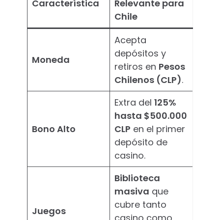
Característica
Relevante para
Chile
Acepta
depósitos y
Moneda
retiros en
Pesos
Chilenos (CLP)
.
Extra del
125%
hasta $500.000
Bono Alto
CLP
en el primer
depósito de
casino.
Biblioteca
masiva
que
cubre tanto
Juegos
casino como