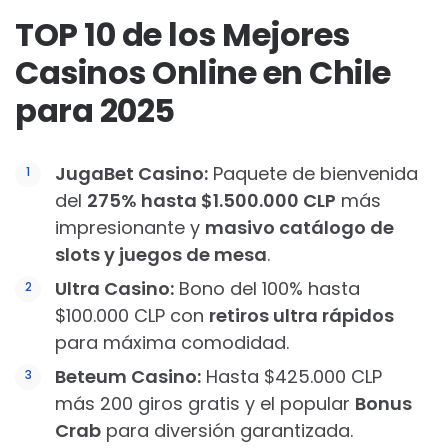
TOP 10 de los Mejores
Casinos Online en Chile
para 2025
JugaBet Casino:
Paquete de bienvenida
del
275% hasta $1.500.000 CLP
más
impresionante y
masivo catálogo de
slots y juegos de mesa
.
Ultra Casino:
Bono del 100% hasta
$100.000 CLP con
retiros ultra rápidos
para máxima comodidad.
Beteum Casino:
Hasta $425.000 CLP
más 200 giros gratis y el popular
Bonus
Crab
para diversión garantizada.