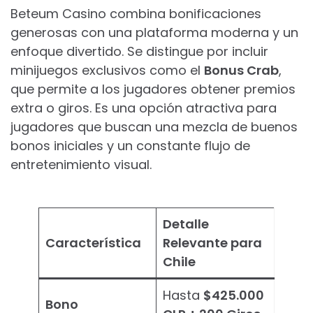
Beteum Casino combina bonificaciones
generosas con una plataforma moderna y un
enfoque divertido. Se distingue por incluir
minijuegos exclusivos como el
Bonus Crab
,
que permite a los jugadores obtener premios
extra o giros. Es una opción atractiva para
jugadores que buscan una mezcla de buenos
bonos iniciales y un constante flujo de
entretenimiento visual.
Detalle
Característica
Relevante para
Chile
Hasta
$425.000
Bono