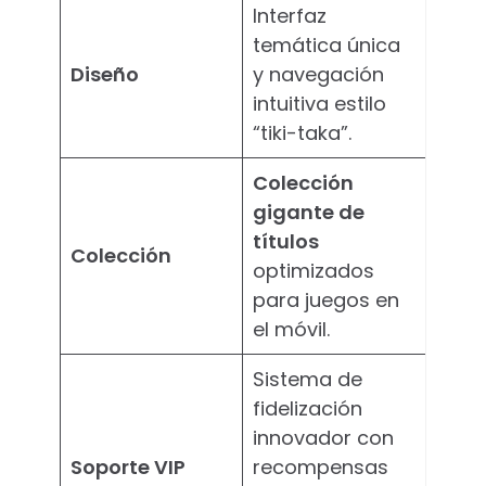
Interfaz
temática única
Diseño
y navegación
intuitiva estilo
“tiki-taka”.
Colección
gigante de
títulos
Colección
optimizados
para juegos en
el móvil.
Sistema de
fidelización
innovador con
Soporte VIP
recompensas