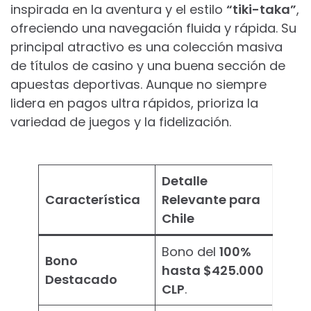
inspirada en la aventura y el estilo
“tiki-taka”
,
ofreciendo una navegación fluida y rápida. Su
principal atractivo es una colección masiva
de títulos de casino y una buena sección de
apuestas deportivas. Aunque no siempre
lidera en pagos ultra rápidos, prioriza la
variedad de juegos y la fidelización.
Detalle
Característica
Relevante para
Chile
Bono del
100%
Bono
hasta $425.000
Destacado
CLP
.