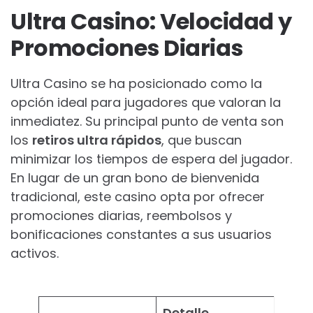
Ultra Casino: Velocidad y
Promociones Diarias
Ultra Casino se ha posicionado como la
opción ideal para jugadores que valoran la
inmediatez. Su principal punto de venta son
los
retiros ultra rápidos
, que buscan
minimizar los tiempos de espera del jugador.
En lugar de un gran bono de bienvenida
tradicional, este casino opta por ofrecer
promociones diarias, reembolsos y
bonificaciones constantes a sus usuarios
activos.
Detalle