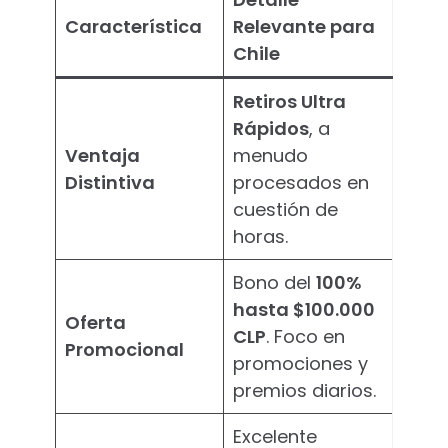
Característica
Relevante para
Chile
Retiros Ultra
Rápidos
, a
Ventaja
menudo
Distintiva
procesados en
cuestión de
horas.
Bono del
100%
hasta $100.000
Oferta
CLP
. Foco en
Promocional
promociones y
premios diarios.
Excelente