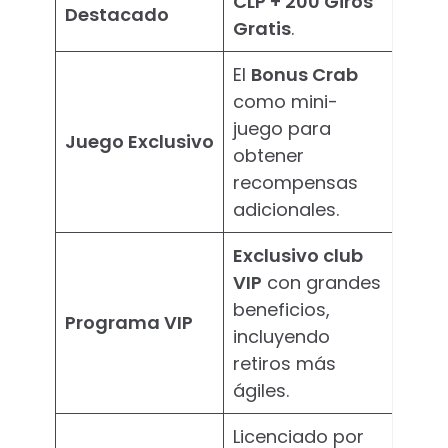
CLP + 200 Giros
Destacado
Gratis
.
El
Bonus Crab
como mini-
juego para
Juego Exclusivo
obtener
recompensas
adicionales.
Exclusivo club
VIP
con grandes
beneficios,
Programa VIP
incluyendo
retiros más
ágiles.
Licenciado por