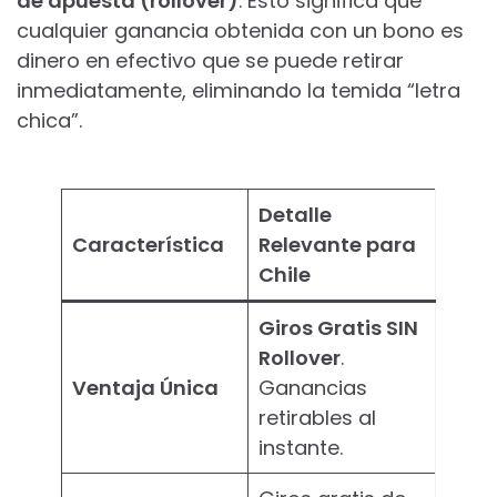
de apuesta (rollover)
. Esto significa que
cualquier ganancia obtenida con un bono es
dinero en efectivo que se puede retirar
inmediatamente, eliminando la temida “letra
chica”.
Detalle
Característica
Relevante para
Chile
Giros Gratis SIN
Rollover
.
Ventaja Única
Ganancias
retirables al
instante.