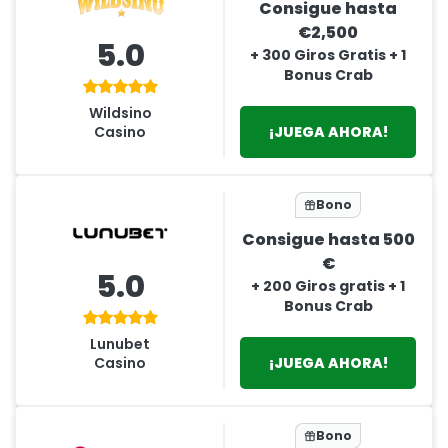
Consigue hasta
€2,500
5.0
+ 300 Giros Gratis + 1
Bonus Crab
Wildsino
Casino
¡JUEGA AHORA!
Bono
Consigue hasta 500
€
5.0
+ 200 Giros gratis + 1
Bonus Crab
Lunubet
Casino
¡JUEGA AHORA!
Bono