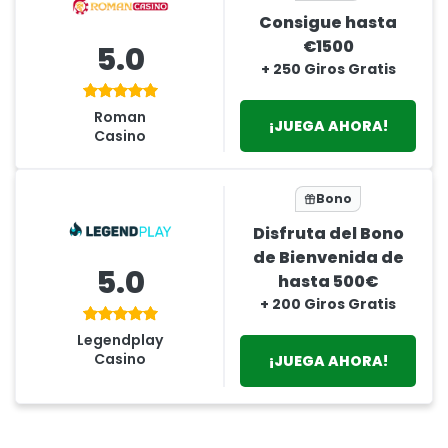
Consigue hasta
€1500
5.0
+ 250 Giros Gratis
Roman
¡JUEGA AHORA!
Casino
Bono
Disfruta del Bono
de Bienvenida de
5.0
hasta 500€
+ 200 Giros Gratis
Legendplay
Casino
¡JUEGA AHORA!