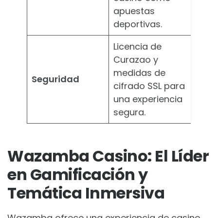
apuestas
deportivas.
Licencia de
Curazao y
medidas de
Seguridad
cifrado SSL para
una experiencia
segura.
Wazamba Casino: El Líder
en Gamificación y
Temática Inmersiva
Wazamba ofrece una experiencia de casino