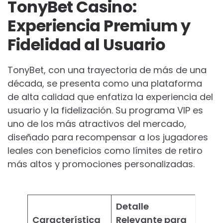
TonyBet Casino:
Experiencia Premium y
Fidelidad al Usuario
TonyBet, con una trayectoria de más de una
década, se presenta como una plataforma
de alta calidad que enfatiza la experiencia del
usuario y la fidelización. Su programa VIP es
uno de los más atractivos del mercado,
diseñado para recompensar a los jugadores
leales con beneficios como límites de retiro
más altos y promociones personalizadas.
Detalle
Característica
Relevante para