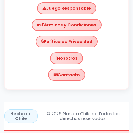
Juego Responsable
Términos y Condiciones
Política de Privacidad
Nosotros
Contacto
Chile
https://planetachileno.cl/
Hecho en
© 2026 Planeta Chileno. Todos los
Chile
derechos reservados.