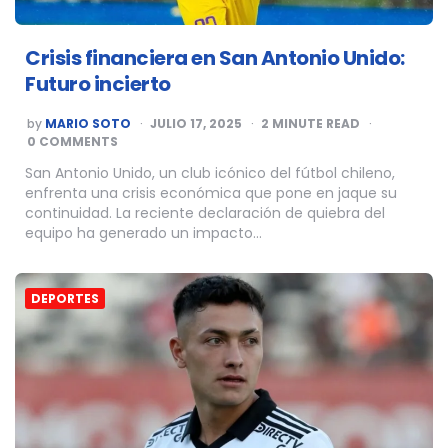
Crisis financiera en San Antonio Unido:
Futuro incierto
POSTED
by
MARIO SOTO
JULIO 17, 2025
2
MINUTE READ
BY
0 COMMENTS
San Antonio Unido, un club icónico del fútbol chileno,
enfrenta una crisis económica que pone en jaque su
continuidad. La reciente declaración de quiebra del
equipo ha generado un impacto…
DEPORTES