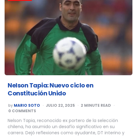
Nelson Tapia: Nuevo ciclo en
Constitución Unido
POSTED
by
MARIO SOTO
JULIO 22, 2025
2
MINUTE READ
BY
0 COMMENTS
Nelson Tapia, reconocido ex portero de la selección
chilena, ha asumido un desafío significativo en su
carrera. Dejó reflexiones como ayudante, DT interino y