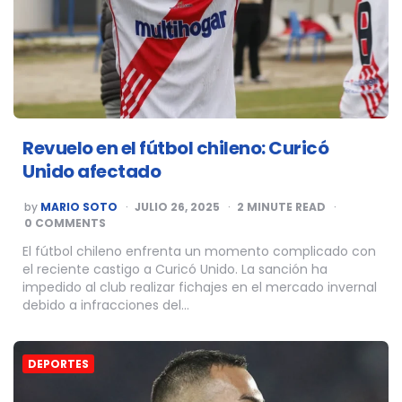
Revuelo en el fútbol chileno: Curicó
Unido afectado
POSTED
by
MARIO SOTO
JULIO 26, 2025
2
MINUTE READ
BY
0 COMMENTS
El fútbol chileno enfrenta un momento complicado con
el reciente castigo a Curicó Unido. La sanción ha
impedido al club realizar fichajes en el mercado invernal
debido a infracciones del…
DEPORTES