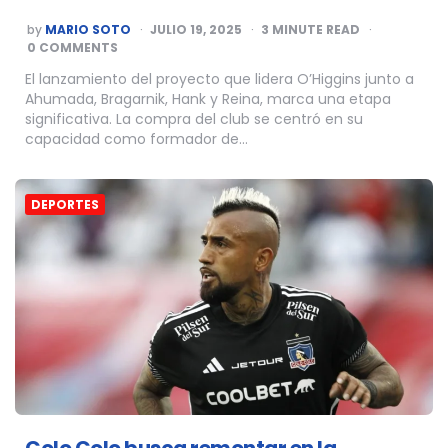
POSTED
by
MARIO SOTO
JULIO 19, 2025
3
MINUTE READ
BY
0 COMMENTS
El lanzamiento del proyecto que lidera O’Higgins junto a
Ahumada, Bragarnik, Hank y Reina, marca una etapa
significativa. La compra del club se centró en su
capacidad como formador de…
DEPORTES
Colo Colo busca remontar en la