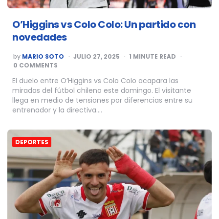
O’Higgins vs Colo Colo: Un partido con
novedades
POSTED
by
MARIO SOTO
JULIO 27, 2025
1
MINUTE READ
BY
0 COMMENTS
El duelo entre O’Higgins vs Colo Colo acapara las
miradas del fútbol chileno este domingo. El visitante
llega en medio de tensiones por diferencias entre su
entrenador y la directiva….
DEPORTES