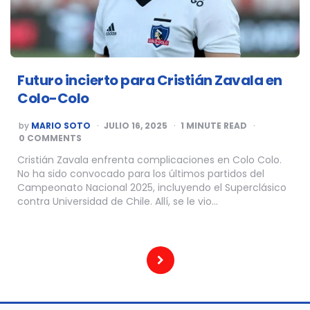
Futuro incierto para Cristián Zavala en
Colo-Colo
POSTED
by
MARIO SOTO
JULIO 16, 2025
1
MINUTE READ
BY
0 COMMENTS
Cristián Zavala enfrenta complicaciones en Colo Colo.
No ha sido convocado para los últimos partidos del
Campeonato Nacional 2025, incluyendo el Superclásico
contra Universidad de Chile. Allí, se le vio…
Paginación
de
entradas