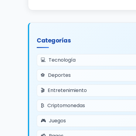
Categorías
Tecnología
Deportes
Entretenimiento
Criptomonedas
Juegos
Pagos