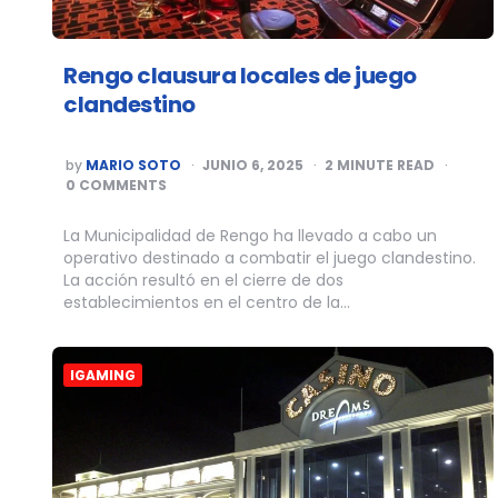
Rengo clausura locales de juego
clandestino
POSTED
by
MARIO SOTO
JUNIO 6, 2025
2
MINUTE READ
BY
0 COMMENTS
La Municipalidad de Rengo ha llevado a cabo un
operativo destinado a combatir el juego clandestino.
La acción resultó en el cierre de dos
establecimientos en el centro de la…
IGAMING