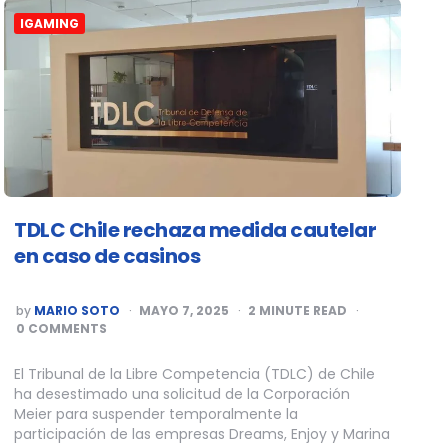
IGAMING
TDLC Chile rechaza medida cautelar
en caso de casinos
POSTED
by
MARIO SOTO
MAYO 7, 2025
2
MINUTE READ
BY
0 COMMENTS
El Tribunal de la Libre Competencia (TDLC) de Chile
ha desestimado una solicitud de la Corporación
Meier para suspender temporalmente la
participación de las empresas Dreams, Enjoy y Marina