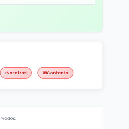
Nosotros
Contacto
ervados.