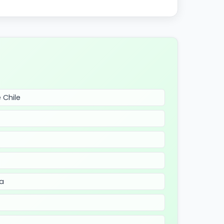
 Chile
a