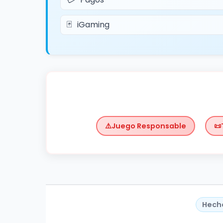
iGaming
Juego Responsable
Chile
https://planetachileno.cl/
Hecho