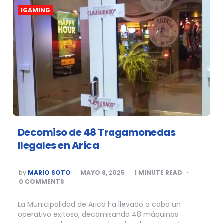
IGAMING
Decomiso de 48 Tragamonedas
Ilegales en Arica
POSTED
by
MARIO SOTO
MAYO 8, 2025
1
MINUTE READ
BY
0 COMMENTS
La Municipalidad de Arica ha llevado a cabo un
operativo exitoso, decomisando 48 máquinas