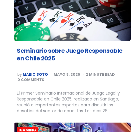
Seminario sobre Juego Responsable
en Chile 2025
POSTED
by
MARIO SOTO
MAYO 8, 2025
2
MINUTE READ
BY
0 COMMENTS
El Primer Seminario Internacional de Juego Legal y
Responsable en Chile 2025, realizado en Santiago,
reunió a importantes expertos para discutir los
desafíos del sector de apuestas. Los días 28…
IGAMING