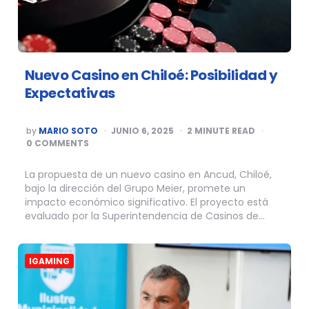
Nuevo Casino en Chiloé: Posibilidad y
Expectativas
POSTED
by
MARIO SOTO
JUNIO 6, 2025
2
MINUTE READ
BY
0 COMMENTS
La propuesta de un nuevo casino en Ancud, Chiloé,
bajo la dirección del Grupo Meier, promete un
impacto económico significativo. El proyecto está
evaluado por la Superintendencia de Casinos de…
IGAMING