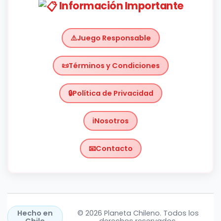
Información Importante
Juego Responsable
Términos y Condiciones
Política de Privacidad
Nosotros
Contacto
Chile
https://planetachileno.cl/
Hecho en
© 2026 Planeta Chileno. Todos los
Chile
derechos reservados.