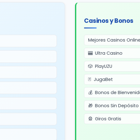
Casinos y Bonos
Mejores Casinos Online
Ultra Casino
PlayUZU
JugaBet
Bonos de Bienvenid
Bonos Sin Depósito
Giros Gratis