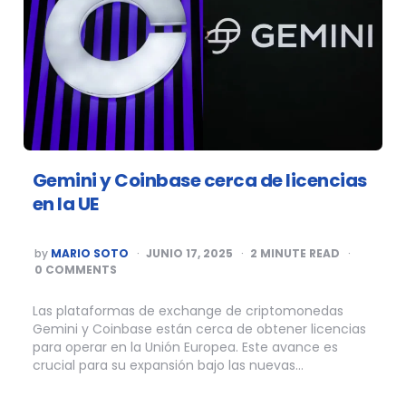
Gemini y Coinbase cerca de licencias
en la UE
POSTED
by
MARIO SOTO
JUNIO 17, 2025
2
MINUTE READ
BY
0 COMMENTS
Las plataformas de exchange de criptomonedas
Gemini y Coinbase están cerca de obtener licencias
para operar en la Unión Europea. Este avance es
crucial para su expansión bajo las nuevas…