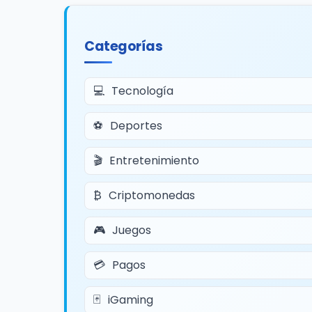
Categorías
Tecnología
Deportes
Entretenimiento
Criptomonedas
Juegos
Pagos
iGaming