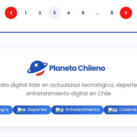
1
2
3
4
5
…
9
dio digital líder en actualidad tecnológica, deporte
entretenimiento digital en Chile
ogía
Deportes
Entretenimiento
Casinos