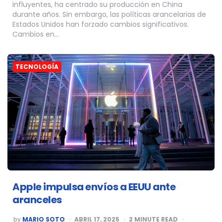
influyentes, ha centrado su producción en China
durante años. Sin embargo, las políticas arancelarias de
Estados Unidos han forzado cambios significativos.
Cambios en…
TECNOLOGÍA
Apple impulsa envíos a EEUU ante
aranceles
POSTED
by
MARIO SOTO
ABRIL 17, 2025
2
MINUTE READ