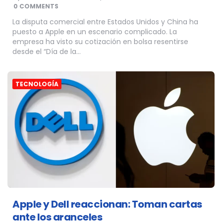
BY
0 COMMENTS
La disputa comercial entre Estados Unidos y China ha
puesto a Apple en un escenario complicado. La
empresa ha visto su cotización en bolsa resentirse
desde el “Día de la…
TECNOLOGÍA
Apple y Dell reaccionan: Toman cartas
ante los aranceles