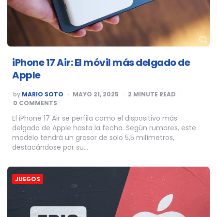
iPhone 17 Air: El móvil más delgado de
Apple
POSTED
by
MARIO SOTO
MAYO 21, 2025
2
MINUTE READ
BY
0 COMMENTS
El iPhone 17 Air se perfila como el dispositivo más
delgado de Apple hasta la fecha. Según rumores, este
modelo tendrá un grosor de solo 5,5 milímetros,
destacándose por su…
JUEGOS