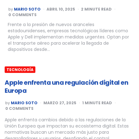
POSTED
by
MARIO SOTO
ABRIL 10, 2025
2
MINUTE READ
BY
0 COMMENTS
Frente a la presión de nuevos aranceles
estadounidenses, empresas tecnológicas líderes como
Apple y Dell implementan medidas urgentes. Optan por
el transporte aéreo para acelerar la llegada de
dispositivos desde…
TECNOLOGÍA
Apple enfrenta una regulación digital en
Europa
POSTED
by
MARIO SOTO
MARZO 27, 2025
1
MINUTE READ
BY
0 COMMENTS
Apple enfrenta cambios debido a las regulaciones de la
Unión Europea que impactan su ecosistema digital. Estas
normativas buscan un mercado más justo para
desarrolladores y usuarios, desafiando el control…