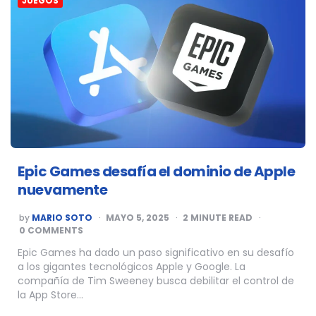
JUEGOS
Epic Games desafía el dominio de Apple
nuevamente
POSTED
by
MARIO SOTO
MAYO 5, 2025
2
MINUTE READ
BY
0 COMMENTS
Epic Games ha dado un paso significativo en su desafío
a los gigantes tecnológicos Apple y Google. La
compañía de Tim Sweeney busca debilitar el control de
la App Store…