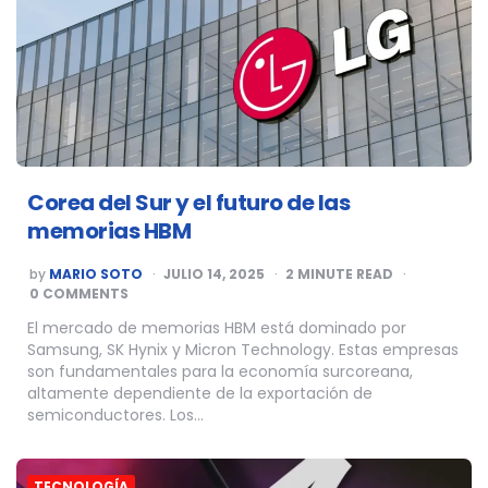
Corea del Sur y el futuro de las
memorias HBM
POSTED
by
MARIO SOTO
JULIO 14, 2025
2
MINUTE READ
BY
0 COMMENTS
El mercado de memorias HBM está dominado por
Samsung, SK Hynix y Micron Technology. Estas empresas
son fundamentales para la economía surcoreana,
altamente dependiente de la exportación de
semiconductores. Los…
TECNOLOGÍA