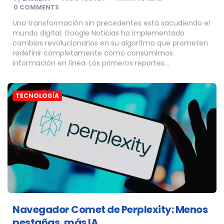
BY
0 COMMENTS
Una transformación sin precedentes está sacudiendo el
mundo digital. Google Noticias ha implementado
cambios revolucionarios en su algoritmo que prometen
redefinir completamente cómo consumimos
información en línea. Los primeros reportes…
TECNOLOGÍA
Navegador Comet de Perplexity: Menos
pestañas, más IA