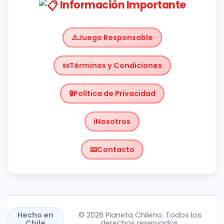
Información Importante
Juego Responsable
Términos y Condiciones
Política de Privacidad
Nosotros
Contacto
Chile
https://planetachileno.cl/
Hecho en
© 2026 Planeta Chileno. Todos los
Chile
derechos reservados.