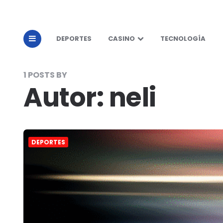
DEPORTES
CASINO
TECNOLOGÍA
1 POSTS BY
Autor:
neli
DEPORTES