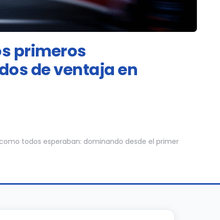
os primeros
dos de ventaja en
ia como todos esperaban: dominando desde el primer