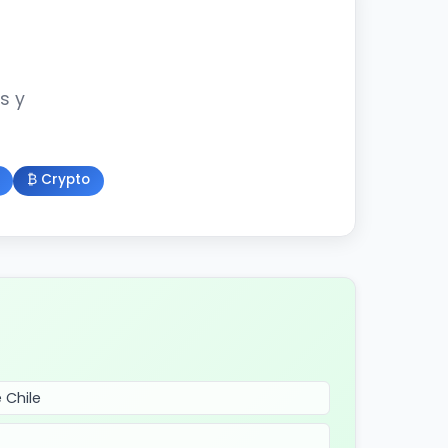
s y
₿ Crypto
 Chile