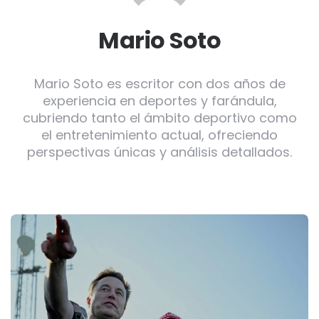
Mario Soto
Mario Soto es escritor con dos años de
experiencia en deportes y farándula,
cubriendo tanto el ámbito deportivo como
el entretenimiento actual, ofreciendo
perspectivas únicas y análisis detallados.
Post
navigation