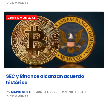
BY
0
COMMENTS
CRIPTOMONEDAS
SEC y Binance alcanzan acuerdo
histórico
POSTED
by
MARIO SOTO
JUNIO 1, 2025
2
MINUTE READ
BY
0
COMMENTS