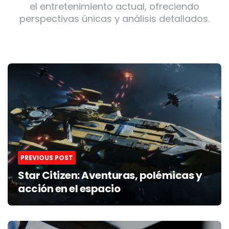
el entretenimiento actual, ofreciendo
perspectivas únicas y análisis detallados.
Post
navigation
PREVIOUS POST
Star Citizen: Aventuras, polémicas y
acción en el espacio