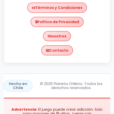
Términos y Condiciones
Política de Privacidad
Nosotros
Contacto
Chile
https://planetachileno.cl/
Hecho en
© 2026 Planeta Chileno. Todos los
Chile
derechos reservados.
Advertencia:
El juego puede crear adicción. Solo
para mayores de 18 años. Juega con