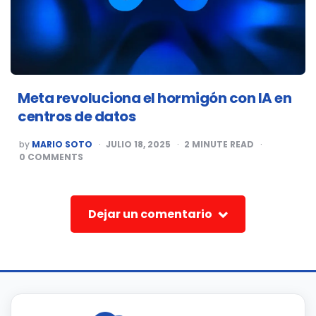
Meta revoluciona el hormigón con IA en
centros de datos
POSTED
by
MARIO SOTO
JULIO 18, 2025
2
MINUTE READ
BY
0
COMMENTS
Dejar un comentario