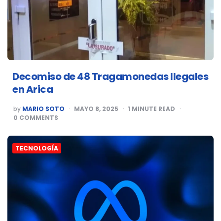
Decomiso de 48 Tragamonedas Ilegales
en Arica
POSTED
by
MARIO SOTO
MAYO 8, 2025
1
MINUTE READ
BY
0
COMMENTS
TECNOLOGÍA