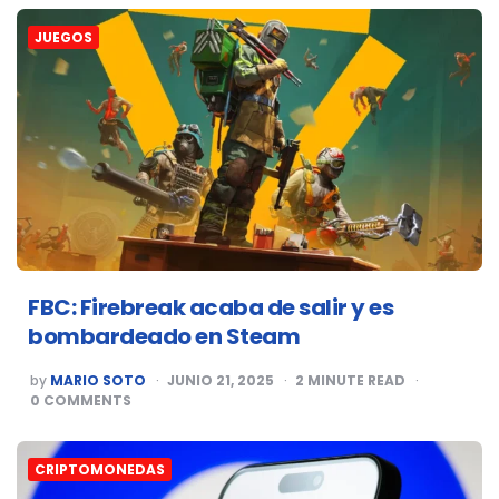
JUEGOS
FBC: Firebreak acaba de salir y es
bombardeado en Steam
POSTED
by
MARIO SOTO
JUNIO 21, 2025
2
MINUTE READ
BY
0
COMMENTS
CRIPTOMONEDAS