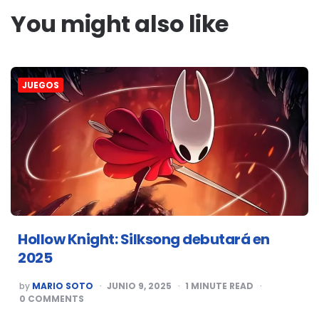
You might also like
JUEGOS
Hollow Knight: Silksong debutará en
2025
POSTED
by
MARIO SOTO
JUNIO 9, 2025
1
MINUTE READ
BY
0
COMMENTS