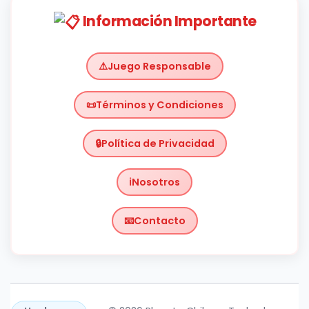
Información Importante
Juego Responsable
Términos y Condiciones
Política de Privacidad
Nosotros
Contacto
Chile
https://planetachileno.cl/