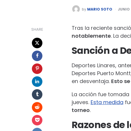
POSTED
by
MARIO SOTO
JUNIO 
BY
Tras la reciente sanci
SHARE
notablemente
. La de
Sanción a De
Deportes Linares, ante
Deportes Puerto Montt
en desventaja.
Esto se
La acción fue tomada po
jueves.
Esta medida
fu
torneo
.
Razones de l