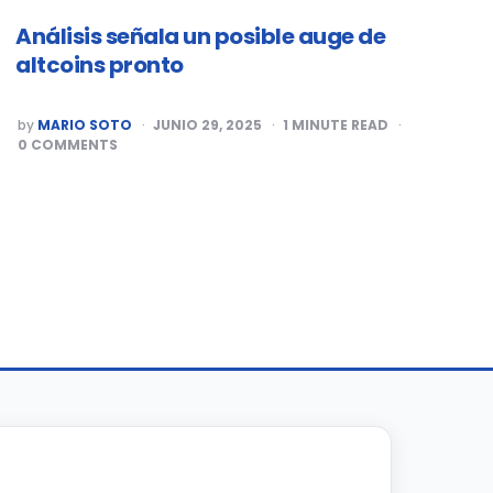
Análisis señala un posible auge de
altcoins pronto
POSTED
by
MARIO SOTO
JUNIO 29, 2025
1
MINUTE READ
BY
0
COMMENTS