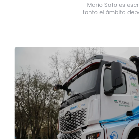
Mario Soto es escr
tanto el ámbito dep
Post
navigation