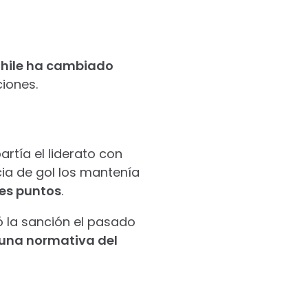
 Chile ha cambiado
ciones.
rtía el liderato con
ia de gol los mantenía
res puntos
.
có la sanción el pasado
 una normativa del