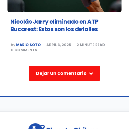
Nicolás Jarry eliminado en ATP
Bucarest: Estos son los detalles
POSTED
by
MARIO SOTO
ABRIL 3, 2025
2
MINUTE READ
BY
0
COMMENTS
Dejar un comentario