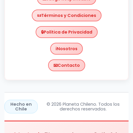
Términos y Condiciones
Política de Privacidad
Nosotros
Contacto
Chile
https://planetachileno.cl/
Hecho en
© 2026 Planeta Chileno. Todos los
Chile
derechos reservados.