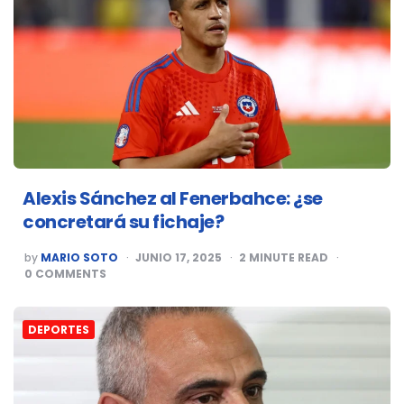
Alexis Sánchez al Fenerbahce: ¿se
concretará su fichaje?
POSTED
by
MARIO SOTO
JUNIO 17, 2025
2
MINUTE READ
BY
0
COMMENTS
DEPORTES