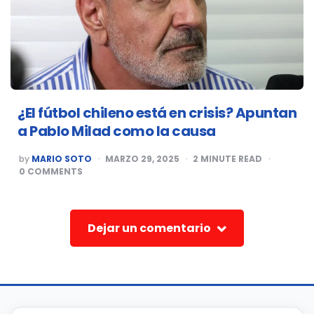
¿El fútbol chileno está en crisis? Apuntan
a Pablo Milad como la causa
POSTED
by
MARIO SOTO
MARZO 29, 2025
2
MINUTE READ
BY
0
COMMENTS
Dejar un comentario