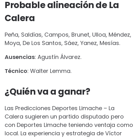
Probable alineación de La
Calera
Peña, Saldías, Campos, Brunet, Ulloa, Méndez,
Moya, De Los Santos, Sáez, Yanez, Mesías.
Ausencias
: Agustín Álvarez.
Técnico
: Walter Lemma.
¿Quién va a ganar?
Las Predicciones Deportes Limache – La
Calera sugieren un partido disputado pero
con Deportes Limache teniendo ventaja como
local. La experiencia y estrategia de Víctor