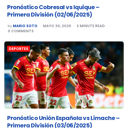
Pronóstico Cobresal vs Iquique –
Primera División (02/06/2025)
POSTED
by
MARIO SOTO
MAYO 30, 2025
2
MINUTE READ
BY
0
COMMENTS
DEPORTES
Pronóstico Unión Española vs Limache –
Primera División (03/06/2025)