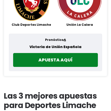
Club Deportes Limache
Unión La Calera
Pronóstico
Victoria de Unión Española
APUESTA AQUÍ
Las 3 mejores apuestas
para Deportes Limache