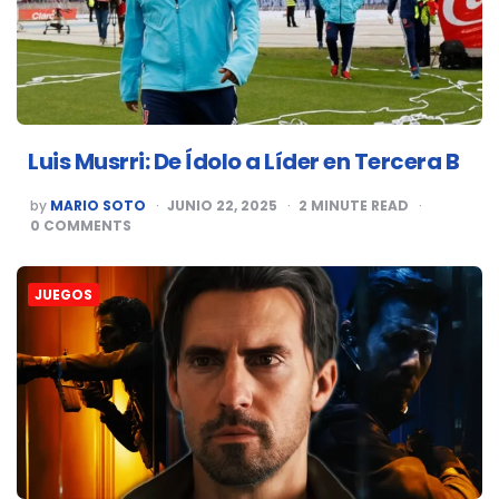
Luis Musrri: De Ídolo a Líder en Tercera B
POSTED
by
MARIO SOTO
JUNIO 22, 2025
2
MINUTE READ
BY
0
COMMENTS
JUEGOS