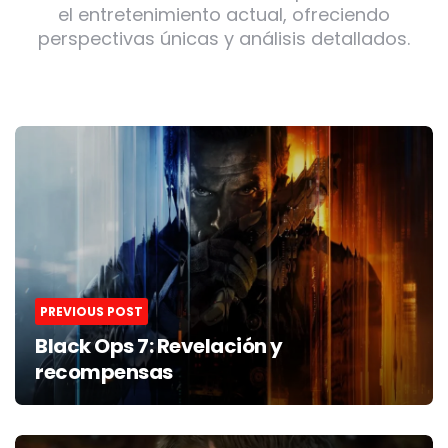
el entretenimiento actual, ofreciendo
perspectivas únicas y análisis detallados.
Post
navigation
PREVIOUS POST
Black Ops 7: Revelación y
recompensas