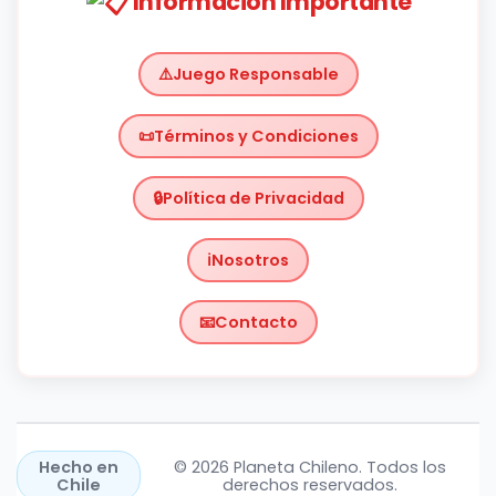
Información Importante
Juego Responsable
Términos y Condiciones
Política de Privacidad
Nosotros
Contacto
Chile
https://planetachileno.cl/
Hecho en
© 2026 Planeta Chileno. Todos los
Chile
derechos reservados.