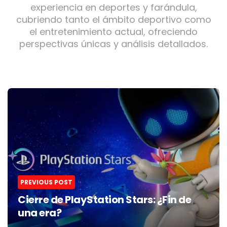
experiencia en deportes y farándula,
cubriendo tanto el ámbito deportivo como
el entretenimiento actual, ofreciendo
perspectivas únicas y análisis detallados.
Post
navigation
PREVIOUS POST
Cierre de PlayStation Stars: ¿Fin de
una era?