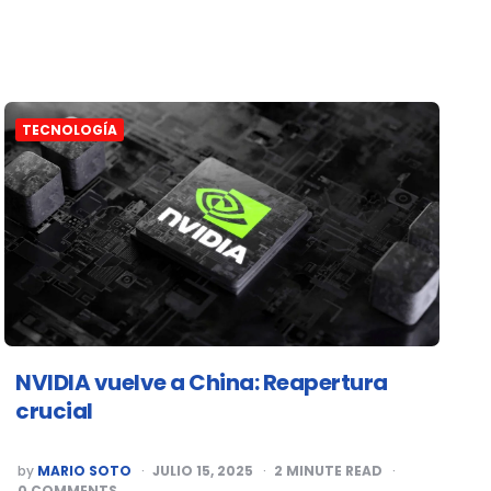
TECNOLOGÍA
NVIDIA vuelve a China: Reapertura
crucial
POSTED
by
MARIO SOTO
JULIO 15, 2025
2
MINUTE READ
BY
0
COMMENTS