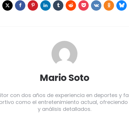
Mario Soto
itor con dos años de experiencia en deportes y f
ortivo como el entretenimiento actual, ofreciendo
y análisis detallados.