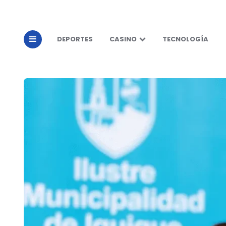
DEPORTES
CASINO
TECNOLOGÍA