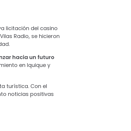
 licitación del casino
ilas Radio, se hicieron
dad.
nzar hacia un futuro
nimiento en Iquique y
 turística. Con el
o noticias positivas