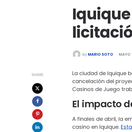
Iquique
licitaci
POSTED
by
MARIO SOTO
MAYO 1
BY
La ciudad de Iquique 
SHARE
cancelación del proyec
Casinos de Juego traba
El impacto d
A finales de abril, la
casino en Iquique.
Esta