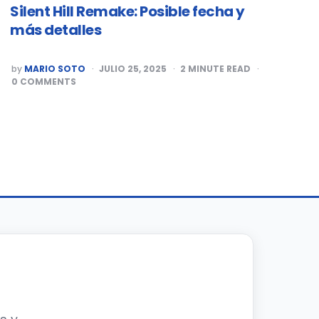
Silent Hill Remake: Posible fecha y
más detalles
POSTED
by
MARIO SOTO
JULIO 25, 2025
2
MINUTE READ
BY
0
COMMENTS