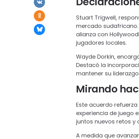
Declaracione
Stuart Trigwell, respon
mercado sudafricano
alianza con Hollywoodb
jugadores locales.
Wayde Dorkin, encarga
Destacó la incorporac
mantener su liderazgo 
Mirando haci
Este acuerdo refuerz
experiencia de juego 
juntos nuevos retos y 
A medida que avanzan