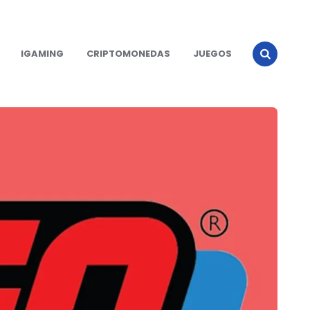
IGAMING
CRIPTOMONEDAS
JUEGOS