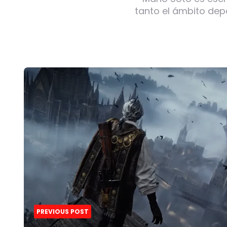
tanto el ámbito dep
Post
navigation
PREVIOUS POST