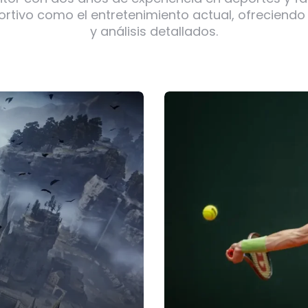
ortivo como el entretenimiento actual, ofreciendo
y análisis detallados.