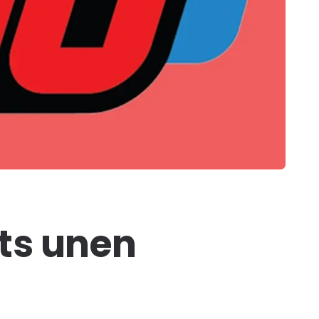
ts unen