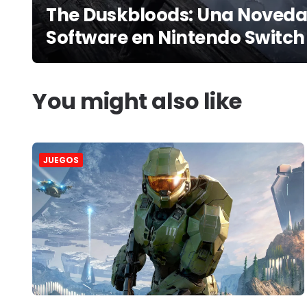
The Duskbloods: Una Noveda
Software en Nintendo Switch
You might also like
JUEGOS