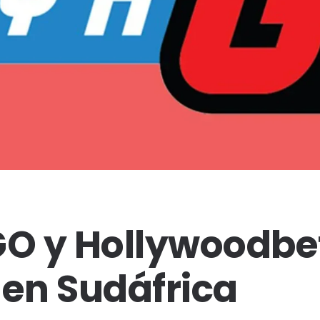
GO y Hollywoodbe
 en Sudáfrica