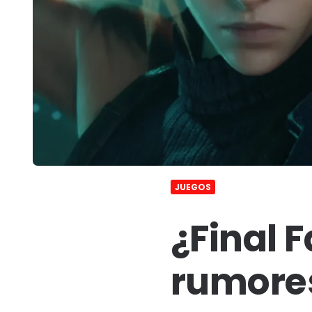
JUEGOS
¿Final 
rumore