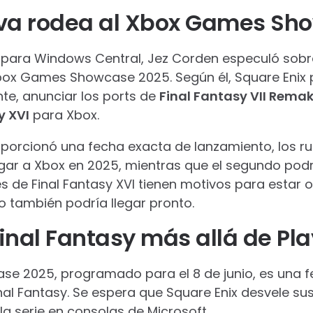
iva rodea al Xbox Games Sh
e para Windows Central, Jez Corden especuló sobr
box Games Showcase 2025. Según él, Square Enix p
nte, anunciar los ports de
Final Fantasy VII Remake
y XVI
para Xbox.
orcionó una fecha exacta de lanzamiento, los ru
legar a Xbox en 2025, mientras que el segundo podr
 de Final Fantasy XVI tienen motivos para estar o
o también podría llegar pronto.
Final Fantasy más allá de Pl
e 2025, programado para el 8 de junio, es una f
nal Fantasy. Se espera que Square Enix desvele su
a serie en consolas de Microsoft.