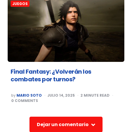
JUEGOS
Final Fantasy: ¿Volverán los
combates por turnos?
POSTED
by
MARIO SOTO
JULIO 14, 2025
2
MINUTE READ
BY
0
COMMENTS
Dejar un comentario