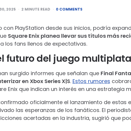
30, 2025
2
MINUTE READ
0 COMMENTS
o con PlayStation desde sus inicios, podría expand
que
Square Enix planea llevar sus títulos más rec
a los fans llenos de expectativas.
l futuro del juego multiplat
 han surgido informes que señalan que
Final Fanta
errizar en Xbox Series X|S
.
Estos rumores
cobraro
e Enix que indican un interés en una estrategia m
onfirmado oficialmente el lanzamiento de estas 
ivado las esperanzas de los fanáticos. El periodis
icciones acertadas en la industria, sugirió que p