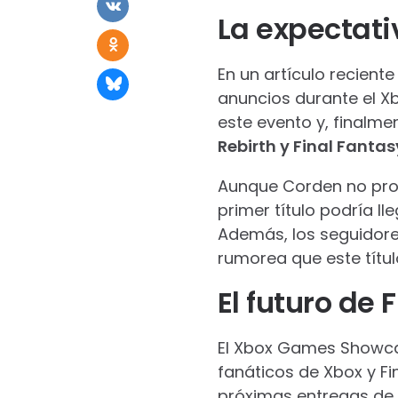
La expectat
En un artículo recient
anuncios durante el X
este evento y, finalme
Rebirth y Final Fantas
Aunque Corden no prop
primer título podría l
Además, los seguidores
rumorea que este títul
El futuro de 
El Xbox Games Showcas
fanáticos de Xbox y Fi
próximas entregas de l