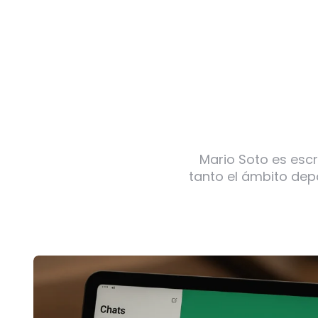
Mario Soto es escr
tanto el ámbito dep
Post
navigation