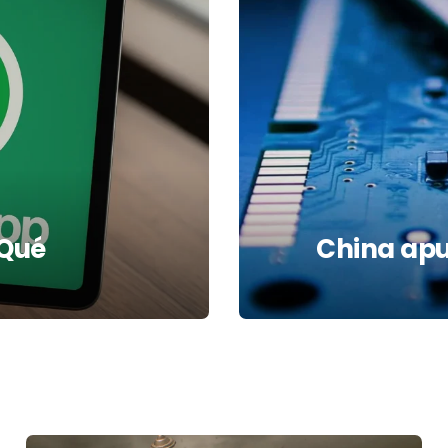
¿Qué
China apu