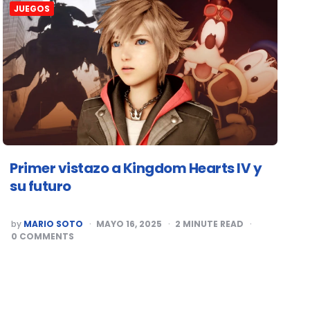
JUEGOS
Primer vistazo a Kingdom Hearts IV y
su futuro
POSTED
by
MARIO SOTO
MAYO 16, 2025
2
MINUTE READ
BY
0
COMMENTS