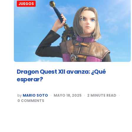
JUEGOS
Dragon Quest XII avanza: ¿Qué
esperar?
POSTED
by
MARIO SOTO
MAYO 18, 2025
2
MINUTE READ
BY
0
COMMENTS