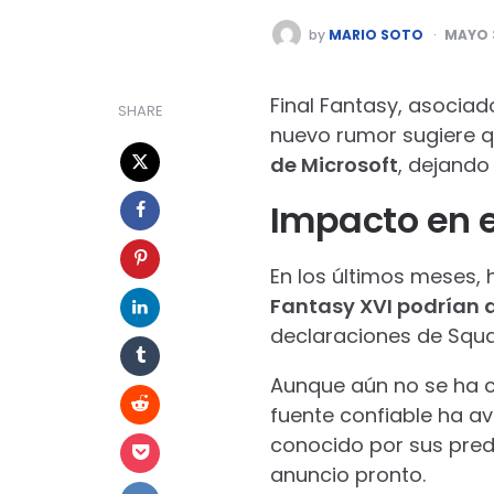
POSTED
by
MARIO SOTO
MAYO 
BY
Final Fantasy, asociad
SHARE
nuevo rumor sugiere 
de Microsoft
, dejando 
Impacto en e
En los últimos meses,
Fantasy XVI podrían at
declaraciones de Squar
Aunque aún no se ha c
fuente confiable ha av
conocido por sus pred
anuncio pronto.