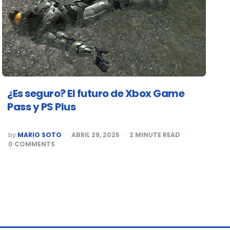
¿Es seguro? El futuro de Xbox Game
Pass y PS Plus
POSTED
by
MARIO SOTO
ABRIL 29, 2025
2
MINUTE READ
BY
0
COMMENTS