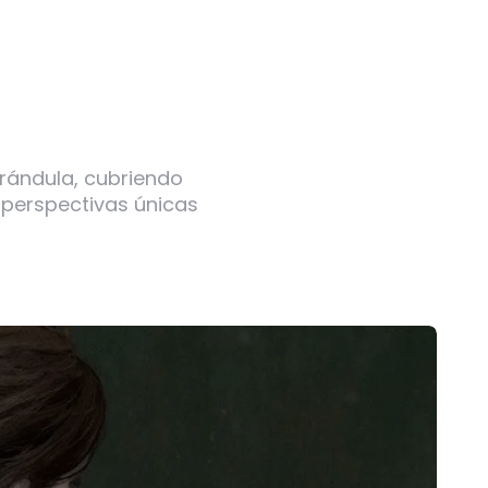
arándula, cubriendo
 perspectivas únicas