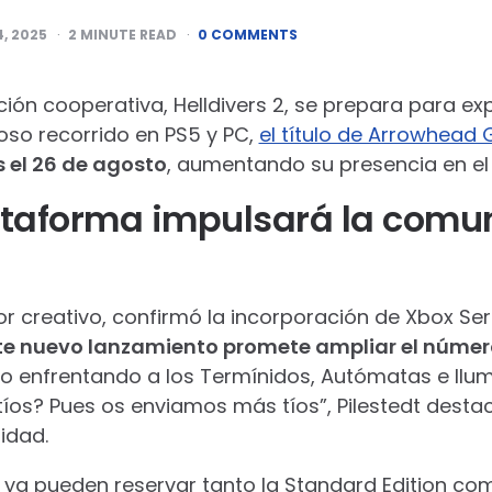
4, 2025
2
MINUTE READ
0 COMMENTS
ción cooperativa, Helldivers 2, se prepara para ex
oso recorrido en PS5 y PC,
el título de Arrowhead
s el 26 de agosto
, aumentando su presencia en e
ataforma impulsará la comu
tor creativo, confirmó la incorporación de Xbox Ser
te nuevo lanzamiento promete ampliar el númer
to enfrentando a los Termínidos, Autómatas e Ilu
íos? Pues os enviamos más tíos”, Pilestedt destac
idad.
ya pueden reservar tanto la Standard Edition com