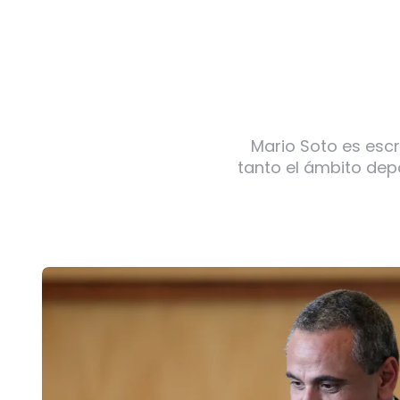
Mario Soto es escr
tanto el ámbito dep
Post
navigation