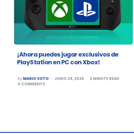
¡Ahora puedes jugar exclusivos de
PlayStation en PC con Xbox!
POSTED
by
MARIO SOTO
JUNIO 29, 2025
2
MINUTE READ
BY
0
COMMENTS