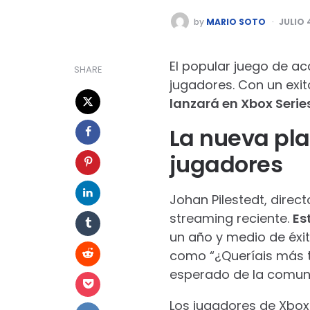
POSTED
by
MARIO SOTO
JULIO 
BY
El popular juego de ac
SHARE
jugadores. Con un exit
lanzará en Xbox Serie
La nueva pl
jugadores
Johan Pilestedt, direc
streaming reciente.
Es
un año y medio de éxi
como “¿Queríais más t
esperado de la comun
Los jugadores de Xbox 