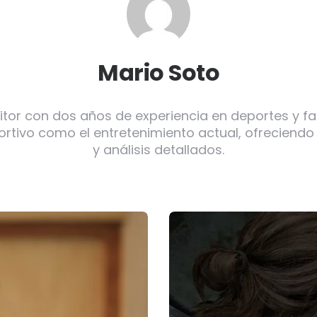
Mario Soto
itor con dos años de experiencia en deportes y f
ortivo como el entretenimiento actual, ofreciendo
y análisis detallados.