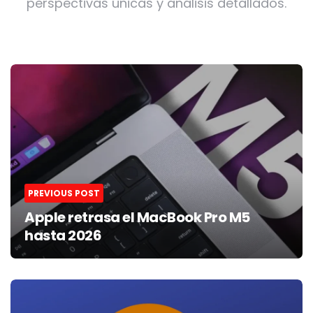
perspectivas únicas y análisis detallados.
Post
navigation
PREVIOUS POST
Apple retrasa el MacBook Pro M5
hasta 2026