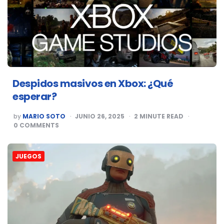
Despidos masivos en Xbox: ¿Qué
esperar?
POSTED
by
MARIO SOTO
JUNIO 26, 2025
2
MINUTE READ
BY
0
COMMENTS
JUEGOS