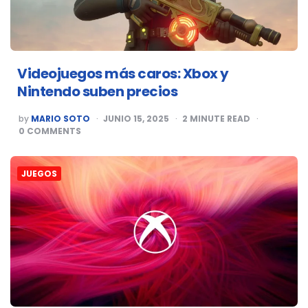
Videojuegos más caros: Xbox y
Nintendo suben precios
POSTED
by
MARIO SOTO
JUNIO 15, 2025
2
MINUTE READ
BY
0
COMMENTS
JUEGOS