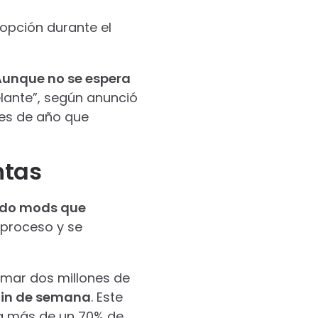
opción durante el
unque no se espera
elante”, según anunció
les de año que
ntas
ado mods que
 proceso y se
umar dos millones de
l fin de semana
. Este
 a más de un 70% de