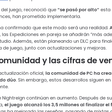
r del juego, reconoció que
“se pasó por alto”
esta 
onces, han prometido implementarla.
 ha confirmado que este modo será una realidad.
A
, las Expediciones en pareja se añadirán “más ad
estudio. Además, están planeando un DLC para fina
a de juego, junto con actualizaciones y mejoras.
omunidad y las cifras de ve
ctualización oficial,
la comunidad de PC ha cre
odo dúo
. Sin embargo, estos desarrollos siguen en
nte.
de Nightreign continúan en aumento. Después de s
a,
el juego alcanzó los 3,5 millones al finalizar e
tas ha mejorado las reseñas, pasando de mixtas