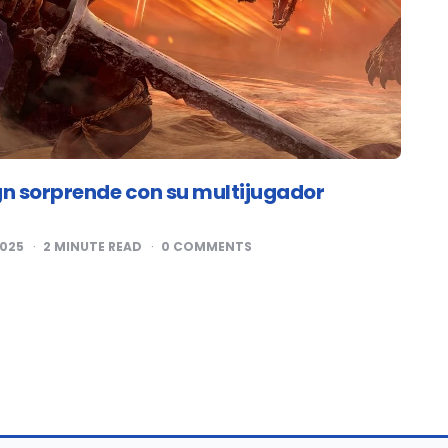
ign sorprende con su multijugador
2025
2
MINUTE READ
0
COMMENTS