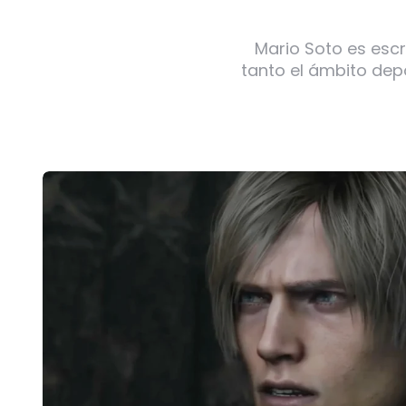
Mario Soto es escr
tanto el ámbito dep
Post
navigation