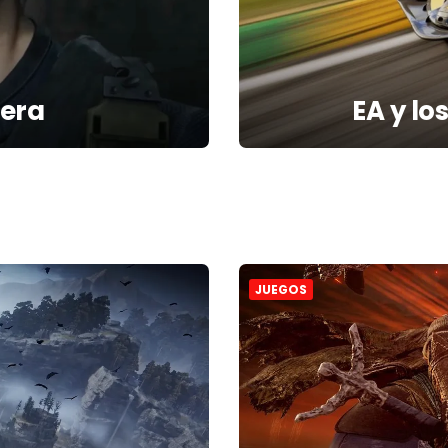
 era
EA y los
JUEGOS