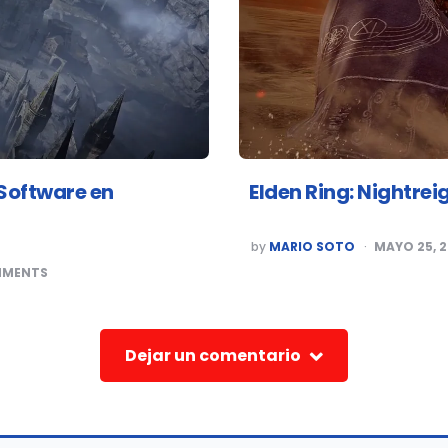
Software en
Elden Ring: Nightre
POSTED
by
MARIO SOTO
MAYO 25, 
BY
MENTS
Dejar un comentario