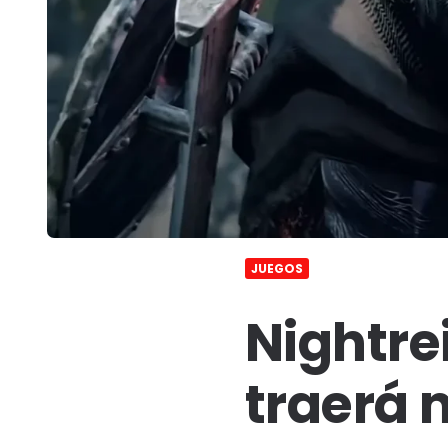
JUEGOS
Nightre
traerá