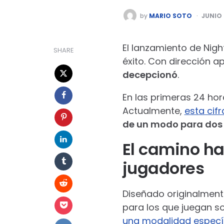
POSTED
by
MARIO SOTO
JUNIO 
BY
El lanzamiento de Nigh
SHARE
éxito. Con dirección a
decepcionó
.
En las primeras 24 hor
Actualmente,
esta cifr
de un modo para dos
El camino h
jugadores
Diseñado originalment
para los que juegan so
una modalidad especí