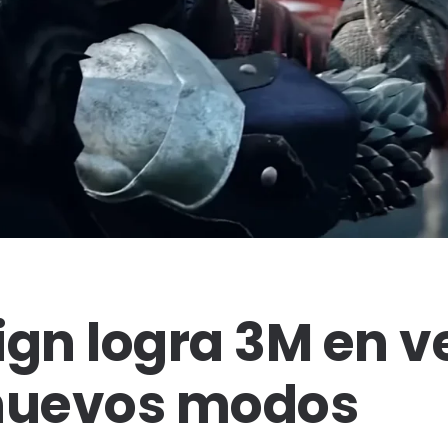
ign logra 3M en v
 nuevos modos