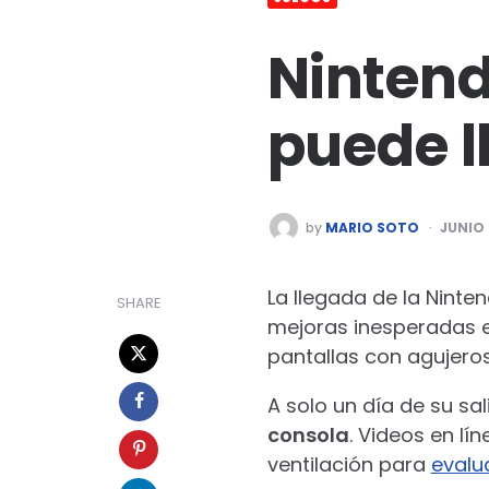
Nintend
puede l
POSTED
by
MARIO SOTO
JUNIO 
BY
La llegada de la Nint
SHARE
mejoras inesperadas e
pantallas con agujero
A solo un día de su sa
consola
. Videos en l
ventilación para
evalua