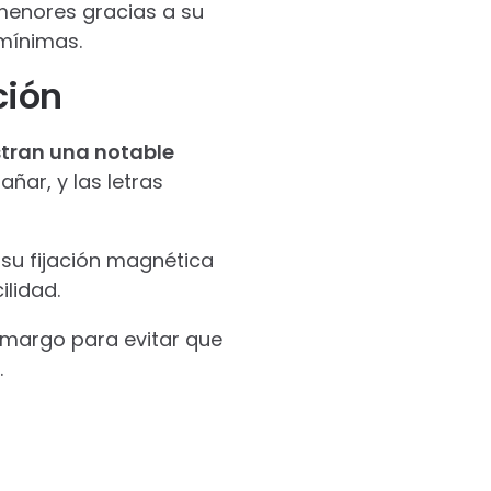
menores gracias a su
 mínimas.
ción
tran una notable
ñar, y las letras
su fijación magnética
ilidad.
amargo para evitar que
.