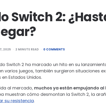
o Switch 2: ¿Has
legar?
7, 2025
2
MINUTE READ
0 COMMENTS
endo Switch 2 ha marcado un hito en su lanzamient
n varios juegos, también surgieron situaciones e
s en Estados Unidos.
lida al mercado,
muchos ya están empujando al l
ínea muestran cómo desmontan la Switch 2, la ara
r su resistencia
.