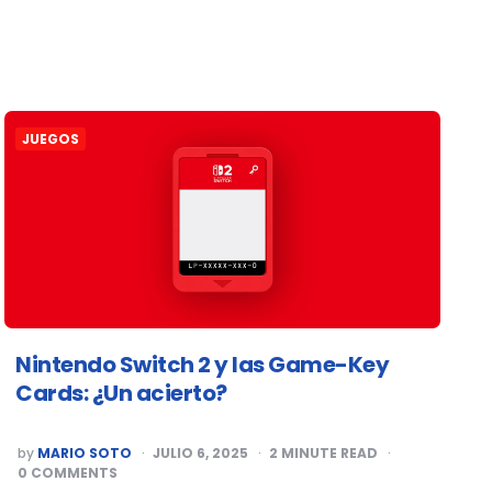
JUEGOS
Nintendo Switch 2 y las Game-Key
Cards: ¿Un acierto?
POSTED
by
MARIO SOTO
JULIO 6, 2025
2
MINUTE READ
BY
0
COMMENTS