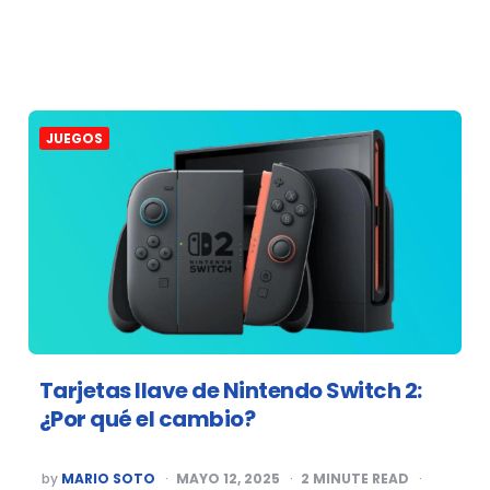
JUEGOS
Tarjetas llave de Nintendo Switch 2:
¿Por qué el cambio?
POSTED
by
MARIO SOTO
MAYO 12, 2025
2
MINUTE READ
BY