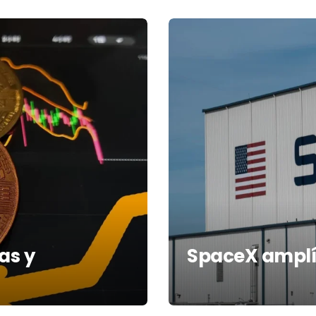
as y
SpaceX amplía