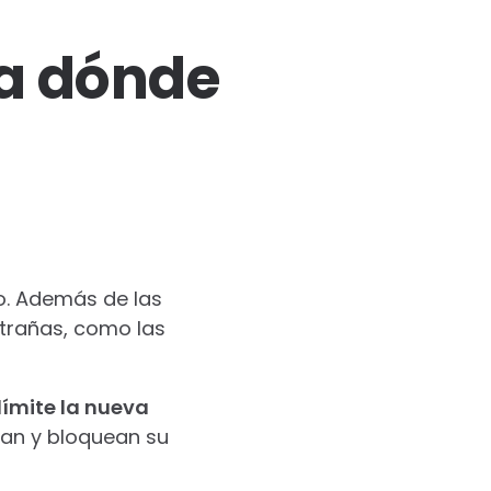
ta dónde
o. Además de las
xtrañas, como las
ímite la nueva
ñan y bloquean su