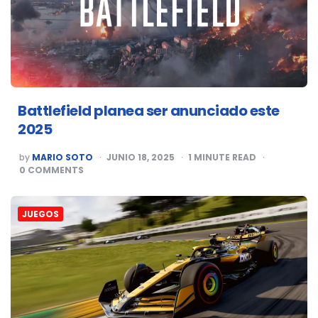
Battlefield planea ser anunciado este
2025
POSTED
by
MARIO SOTO
JUNIO 18, 2025
1
MINUTE READ
BY
0
COMMENTS
JUEGOS