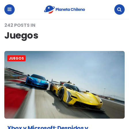
Planeta
Chileno
Menu
Search
242 POSTS IN
Juegos
JUEGOS
Xbox y Microsoft: Despidos y