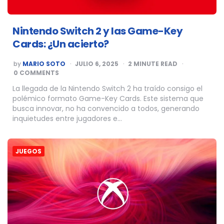
Nintendo Switch 2 y las Game-Key
Cards: ¿Un acierto?
POSTED
by
MARIO SOTO
JULIO 6, 2025
2
MINUTE READ
BY
0 COMMENTS
La llegada de la Nintendo Switch 2 ha traído consigo el
polémico formato Game-Key Cards. Este sistema que
busca innovar, no ha convencido a todos, generando
inquietudes entre jugadores e…
JUEGOS