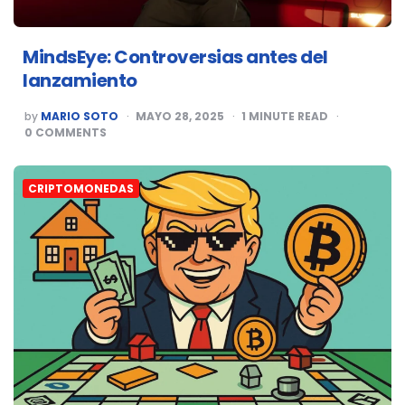
MindsEye: Controversias antes del
lanzamiento
POSTED
by
MARIO SOTO
MAYO 28, 2025
1
MINUTE READ
BY
0
COMMENTS
CRIPTOMONEDAS