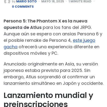
POSTED
by
MARIO SOTO
MAYO 18, 2025
1
MINUTE READ
BY
0 COMMENTS
Persona 5: The Phantom X es la nueva
apuesta de Atlus
para los fans del JRPG.
Aunque aún se espera con ansias Persona 6 y
el posible remake de Persona 4,
este juego
gacha
ofrecerá una experiencia diferente en
dispositivos móviles y PC.
Anunciado originalmente en Asia, su versión
japonesa estaba prevista para 2025. Sin
embargo, Atlus sorprendió al confirmar un
lanzamiento simultáneo en Japón y occidente.
Lanzamiento mundial y
preinscripciones