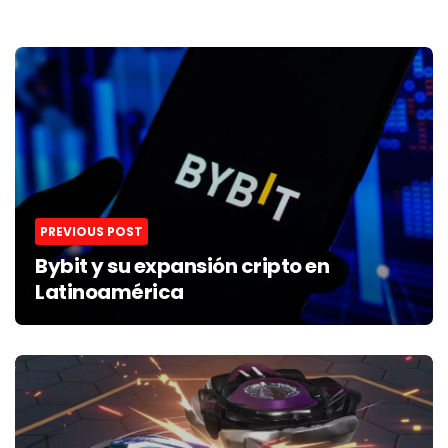
Post
navigation
PREVIOUS POST
Bybit y su expansión cripto en
Latinoamérica