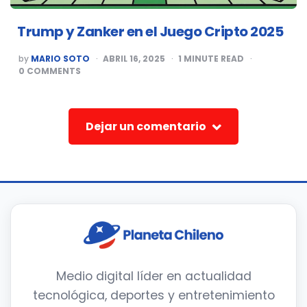
Trump y Zanker en el Juego Cripto 2025
POSTED
by
MARIO SOTO
ABRIL 16, 2025
1
MINUTE READ
BY
0
COMMENTS
Dejar un comentario
Medio digital líder en actualidad
tecnológica, deportes y entretenimiento