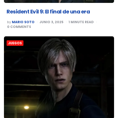
Resident Evil 9: El final de una era
POSTED
by
MARIO SOTO
JUNIO 3, 2025
1
MINUTE READ
BY
0
COMMENTS
JUEGOS