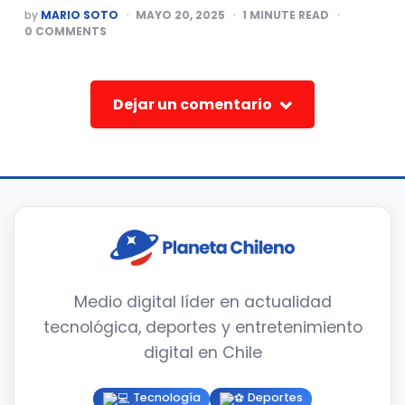
POSTED
by
MARIO SOTO
MAYO 20, 2025
1
MINUTE READ
BY
0
COMMENTS
Dejar un comentario
Medio digital líder en actualidad
tecnológica, deportes y entretenimiento
digital en Chile
Tecnología
Deportes