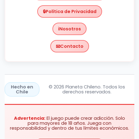
Política de Privacidad
Nosotros
Contacto
Chile
https://planetachileno.cl/
Hecho en
© 2026 Planeta Chileno. Todos los
Chile
derechos reservados.
Advertencia:
El juego puede crear adicción. Solo
para mayores de 18 años. Juega con
responsabilidad y dentro de tus límites económicos.