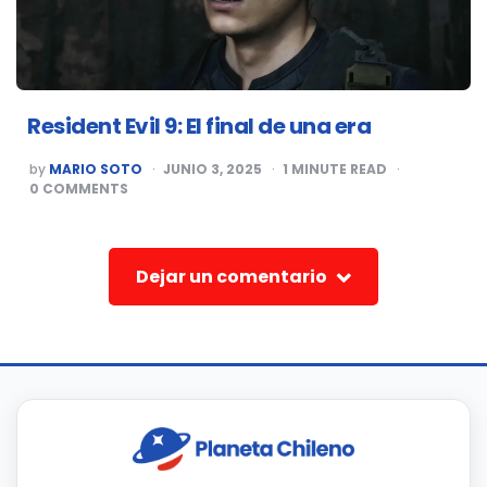
Resident Evil 9: El final de una era
POSTED
by
MARIO SOTO
JUNIO 3, 2025
1
MINUTE READ
BY
0
COMMENTS
Dejar un comentario