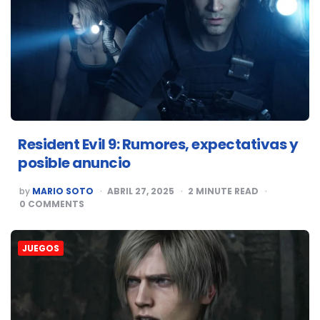
Resident Evil 9: Rumores, expectativas y
posible anuncio
POSTED
by
MARIO SOTO
ABRIL 27, 2025
2
MINUTE READ
BY
0
COMMENTS
JUEGOS