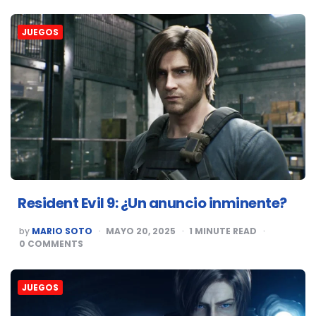
JUEGOS
Resident Evil 9: ¿Un anuncio inminente?
POSTED
by
MARIO SOTO
MAYO 20, 2025
1
MINUTE READ
BY
0
COMMENTS
JUEGOS