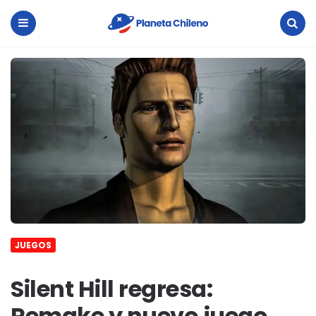
Planeta
Chileno
Menu
Search
JUEGOS
Silent Hill regresa:
Remake y nuevo juego