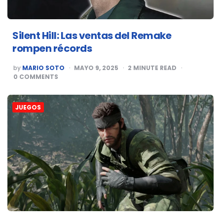
Silent Hill: Las ventas del Remake
rompen récords
POSTED
by
MARIO SOTO
MAYO 9, 2025
2
MINUTE READ
BY
0
COMMENTS
JUEGOS