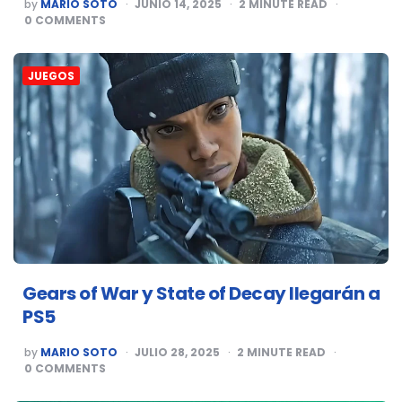
POSTED
by
MARIO SOTO
JUNIO 14, 2025
2
MINUTE READ
BY
0
COMMENTS
JUEGOS
Gears of War y State of Decay llegarán a
PS5
POSTED
by
MARIO SOTO
JULIO 28, 2025
2
MINUTE READ
BY
0
COMMENTS