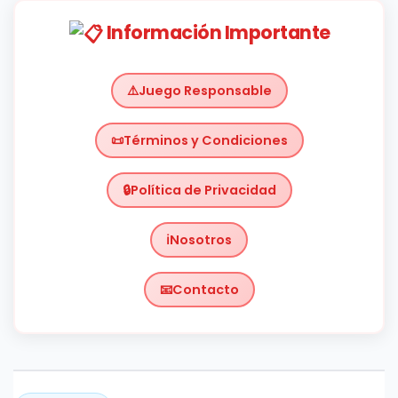
Información Importante
Juego Responsable
Términos y Condiciones
Política de Privacidad
Nosotros
Contacto
Chile
https://planetachileno.cl/