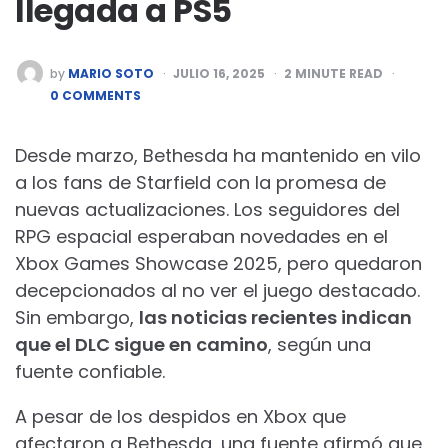
llegada a PS5
POSTED
by
MARIO SOTO
JULIO 16, 2025
2
MINUTE READ
BY
0 COMMENTS
Desde marzo, Bethesda ha mantenido en vilo
a los fans de Starfield con la promesa de
nuevas actualizaciones. Los seguidores del
RPG espacial esperaban novedades en el
Xbox Games Showcase 2025, pero quedaron
decepcionados al no ver el juego destacado.
Sin embargo,
las noticias recientes indican
que el DLC sigue en camino
, según una
fuente confiable.
A pesar de los despidos en Xbox que
afectaron a Bethesda, una fuente afirmó que