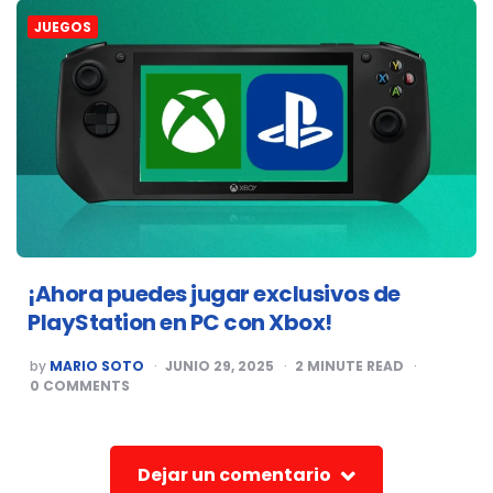
JUEGOS
¡Ahora puedes jugar exclusivos de
PlayStation en PC con Xbox!
POSTED
by
MARIO SOTO
JUNIO 29, 2025
2
MINUTE READ
BY
0
COMMENTS
Dejar un comentario