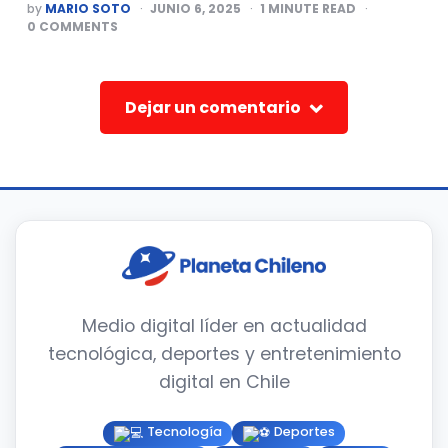
POSTED
by
MARIO SOTO
JUNIO 6, 2025
1
MINUTE READ
BY
0
COMMENTS
Dejar un comentario
Medio digital líder en actualidad
tecnológica, deportes y entretenimiento
digital en Chile
Tecnología
Deportes