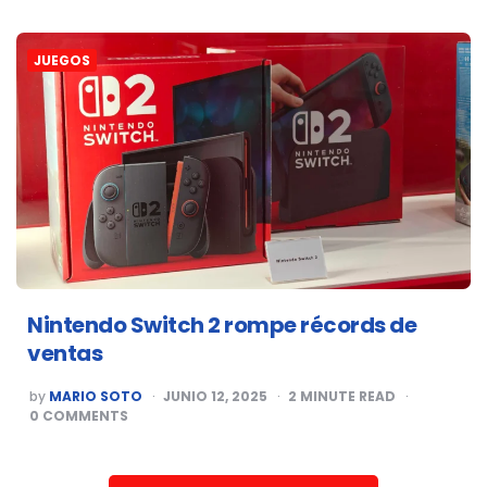
JUEGOS
Nintendo Switch 2 rompe récords de
ventas
POSTED
by
MARIO SOTO
JUNIO 12, 2025
2
MINUTE READ
BY
0
COMMENTS