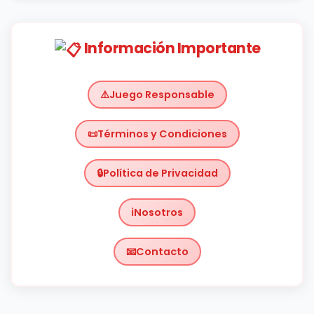
Información Importante
Juego Responsable
Términos y Condiciones
Política de Privacidad
Nosotros
Contacto
Chile
https://planetachileno.cl/