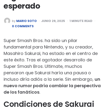
esperado
POSTED
by
MARIO SOTO
JUNIO 29, 2025
1
MINUTE READ
BY
0 COMMENTS
Super Smash Bros. ha sido un pilar
fundamental para Nintendo, y su creador,
Masahiro Sakurai, ha estado en el centro de
este éxito. Tras el agotador desarrollo de
Super Smash Bros. Ultimate, muchos
pensaron que Sakurai haría una pausa o
incluso diría adiós a la serie. Sin embargo,
un
nuevo rumor podría cambiar la perspectiva
de los fanáticos
.
Condiciones de Sakurai