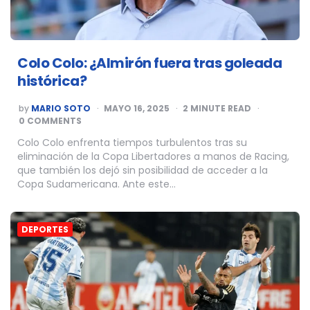
Colo Colo: ¿Almirón fuera tras goleada
histórica?
POSTED
by
MARIO SOTO
MAYO 16, 2025
2
MINUTE READ
BY
0 COMMENTS
Colo Colo enfrenta tiempos turbulentos tras su
eliminación de la Copa Libertadores a manos de Racing,
que también los dejó sin posibilidad de acceder a la
Copa Sudamericana. Ante este…
DEPORTES