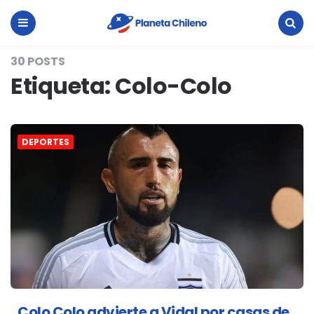
Planeta
Chileno
Menu
Search
30 POSTS
Etiqueta:
Colo-Colo
DEPORTES
Colo Colo advierte a Vidal por casas de