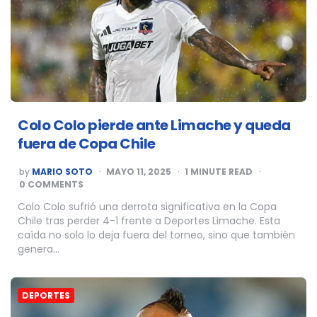
Colo Colo pierde ante Limache y queda
fuera de Copa Chile
POSTED
by
MARIO SOTO
MAYO 11, 2025
1
MINUTE READ
BY
0 COMMENTS
Colo Colo sufrió una derrota significativa en la Copa
Chile tras perder 4-1 frente a Deportes Limache. Esta
caída no solo lo deja fuera del torneo, sino que también
genera…
DEPORTES