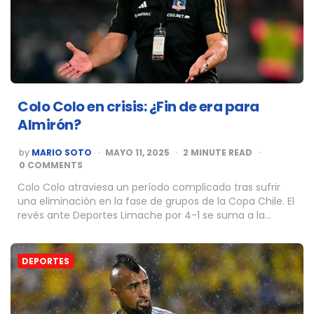
Colo Colo en crisis: ¿Fin de era para
Almirón?
POSTED
by
MARIO SOTO
MAYO 11, 2025
2
MINUTE READ
BY
0 COMMENTS
Colo Colo atraviesa un período complicado tras sufrir
una eliminación en la fase de grupos de la Copa Chile. El
revés ante Deportes Limache por 4-1 se suma a la…
DEPORTES