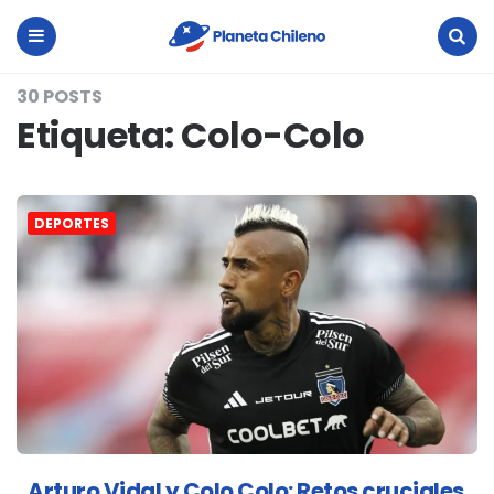
Planeta
Chileno
Menu
Search
30 POSTS
Etiqueta:
Colo-Colo
DEPORTES
Arturo Vidal y Colo Colo: Retos cruciales