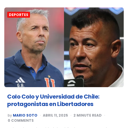
DEPORTES
Colo Colo y Universidad de Chile:
protagonistas en Libertadores
POSTED
by
MARIO SOTO
ABRIL 11, 2025
2
MINUTE READ
BY
0 COMMENTS