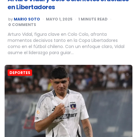
en Libertadores
POSTED
by
MARIO SOTO
MAYO 1, 2025
1
MINUTE READ
BY
0 COMMENTS
Arturo Vidal, figura clave en Colo Colo, afronta
momentos decisivos tanto en la Copa Libertadores
como en el fútbol chileno. Con un enfoque claro, Vidal
asume el liderazgo para guiar…
DEPORTES