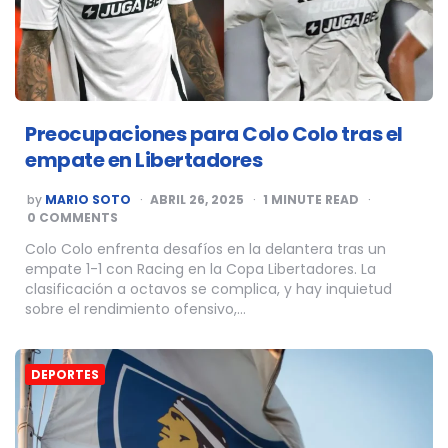
Preocupaciones para Colo Colo tras el
empate en Libertadores
POSTED
by
MARIO SOTO
ABRIL 26, 2025
1
MINUTE READ
BY
0 COMMENTS
Colo Colo enfrenta desafíos en la delantera tras un
empate 1-1 con Racing en la Copa Libertadores. La
clasificación a octavos se complica, y hay inquietud
sobre el rendimiento ofensivo,…
DEPORTES