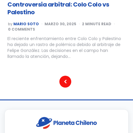
Controversia arbitral: Colo Colo vs
Palestino
POSTED
by
MARIO SOTO
MARZO 30, 2025
2
MINUTE READ
BY
0 COMMENTS
El reciente enfrentamiento entre Colo Colo y Palestino
ha dejado un rastro de polémica debido al arbitraje de
Felipe González. Las decisiones en el campo han
llamado la atención, dejando…
Paginación
de
entradas