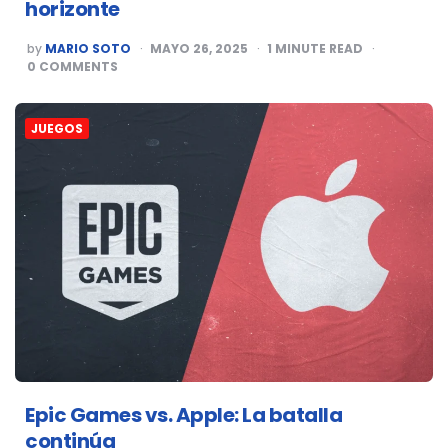
horizonte
POSTED
by
MARIO SOTO
MAYO 26, 2025
1
MINUTE READ
BY
0
COMMENTS
JUEGOS
Epic Games vs. Apple: La batalla
continúa