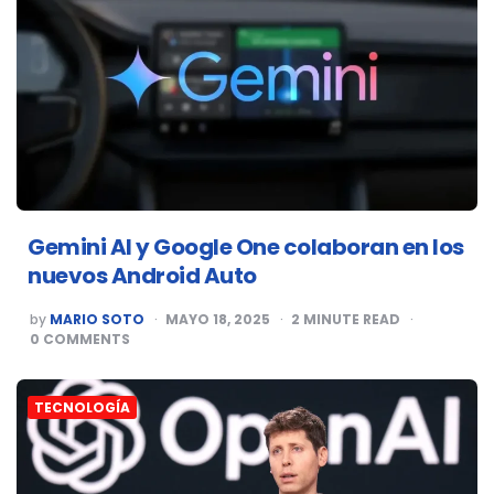
Gemini AI y Google One colaboran en los
nuevos Android Auto
POSTED
by
MARIO SOTO
MAYO 18, 2025
2
MINUTE READ
BY
0
COMMENTS
TECNOLOGÍA