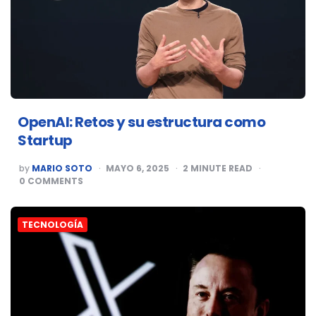
OpenAI: Retos y su estructura como
Startup
POSTED
by
MARIO SOTO
MAYO 6, 2025
2
MINUTE READ
BY
0
COMMENTS
TECNOLOGÍA