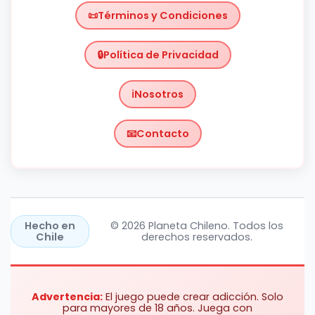
Términos y Condiciones
Política de Privacidad
Nosotros
Contacto
Chile
https://planetachileno.cl/
Hecho en
© 2026 Planeta Chileno. Todos los
Chile
derechos reservados.
Advertencia:
El juego puede crear adicción. Solo
para mayores de 18 años. Juega con