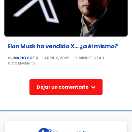
Elon Musk ha vendido X… ¿a él mismo?
POSTED
by
MARIO SOTO
ABRIL 2, 2025
2
MINUTE READ
BY
0
COMMENTS
Dejar un comentario