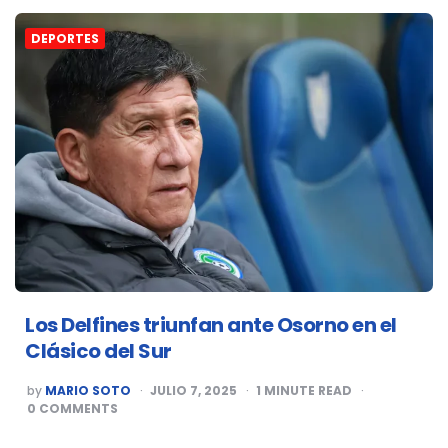
DEPORTES
Los Delfines triunfan ante Osorno en el
Clásico del Sur
POSTED
by
MARIO SOTO
JULIO 7, 2025
1
MINUTE READ
BY
0
COMMENTS