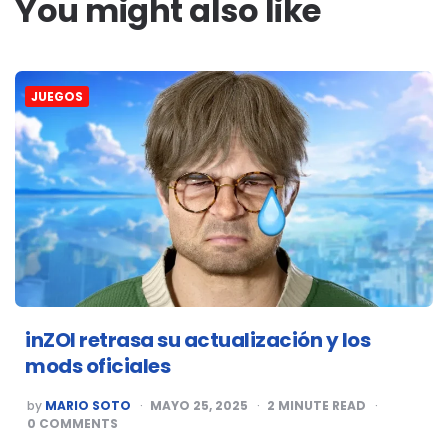
You might also like
JUEGOS
inZOI retrasa su actualización y los
mods oficiales
POSTED
by
MARIO SOTO
MAYO 25, 2025
2
MINUTE READ
BY
0
COMMENTS