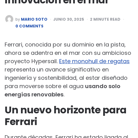
POSTED
by
MARIO SOTO
JUNIO 30, 2025
2
MINUTE READ
BY
0 COMMENTS
Ferrari, conocida por su dominio en la pista,
ahora se adentra en el mar con su ambicioso
proyecto Hypersail.
Este monohull de regatas
representa un avance significativo en
ingeniería y sostenibilidad, al estar diseñado
para moverse sobre el agua
usando solo
energías renovables
.
Un nuevo horizonte para
Ferrari
Durante décadas, Ferrari ha estado ligada al