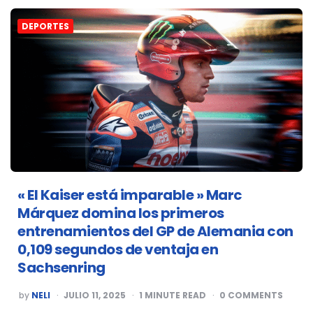
DEPORTES
« El Kaiser está imparable » Marc
Márquez domina los primeros
entrenamientos del GP de Alemania con
0,109 segundos de ventaja en
Sachsenring
POSTED
by
NELI
JULIO 11, 2025
1
MINUTE READ
0
COMMENTS
BY