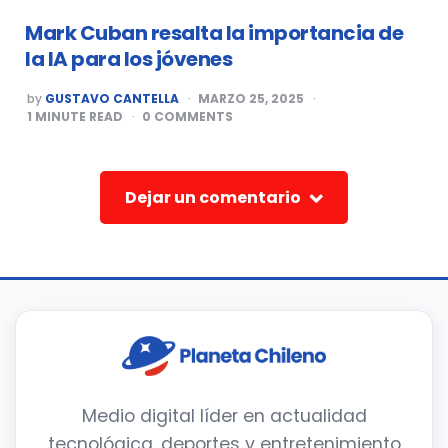
Mark Cuban resalta la importancia de
la IA para los jóvenes
POSTED
by
GUSTAVO CANTELLA
MARZO 25, 2025
BY
1
MINUTE READ
0
COMMENTS
Dejar un comentario
Medio digital líder en actualidad
tecnológica, deportes y entretenimiento