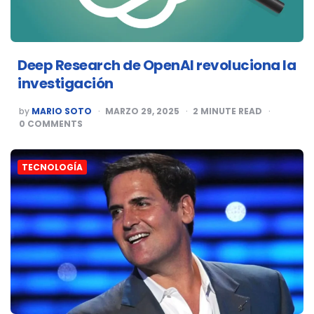
Deep Research de OpenAI revoluciona la
investigación
POSTED
by
MARIO SOTO
MARZO 29, 2025
2
MINUTE READ
BY
0
COMMENTS
TECNOLOGÍA