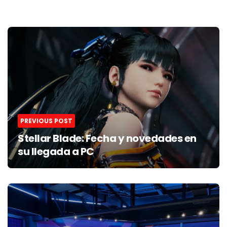
Post
navigation
PREVIOUS POST
Stellar Blade: Fecha y novedades en
su llegada a PC