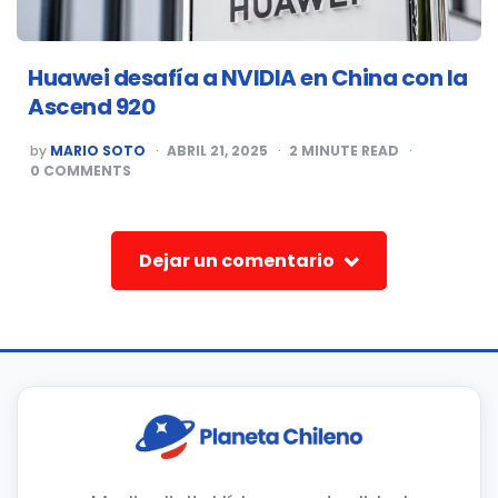
Huawei desafía a NVIDIA en China con la
Ascend 920
POSTED
by
MARIO SOTO
ABRIL 21, 2025
2
MINUTE READ
BY
0
COMMENTS
Dejar un comentario