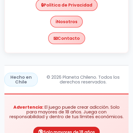
Política de Privacidad
Nosotros
Contacto
Chile
https://planetachileno.cl/
Hecho en
© 2026 Planeta Chileno. Todos los
Chile
derechos reservados.
Advertencia:
El juego puede crear adicción. Solo
para mayores de 18 años. Juega con
responsabilidad y dentro de tus límites económicos.
Solo mayores de 18 años