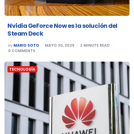
Nvidia GeForce Now es la solución del
Steam Deck
POSTED
by
MARIO SOTO
MAYO 30, 2025
2
MINUTE READ
BY
0
COMMENTS
TECNOLOGÍA