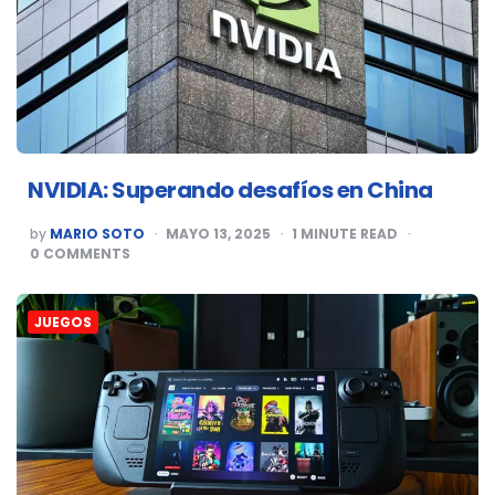
NVIDIA: Superando desafíos en China
POSTED
by
MARIO SOTO
MAYO 13, 2025
1
MINUTE READ
BY
0
COMMENTS
JUEGOS