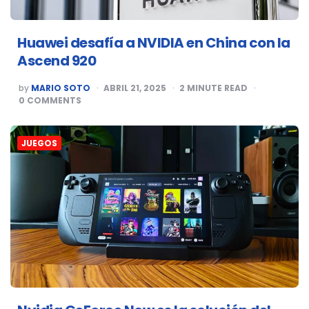
Huawei desafía a NVIDIA en China con la
Ascend 920
POSTED
by
MARIO SOTO
ABRIL 21, 2025
2
MINUTE READ
BY
0
COMMENTS
JUEGOS