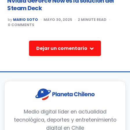
Nvidia GeForce Now es la solución del
Steam Deck
POSTED
by
MARIO SOTO
MAYO 30, 2025
2
MINUTE READ
BY
0
COMMENTS
Dejar un comentario
Medio digital líder en actualidad
tecnológica, deportes y entretenimiento
digital en Chile