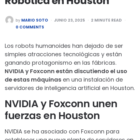
Robótica en Houston
POSTED
by
MARIO SOTO
JUNIO 23, 2025
2
MINUTE READ
BY
0 COMMENTS
Los robots humanoides han dejado de ser
simples atracciones tecnológicas y están
ganando protagonismo en las fábricas.
NVIDIA y Foxconn están discutiendo el uso
de estas máquinas
en una instalación de
servidores de inteligencia artificial en Houston.
NVIDIA y Foxconn unen
fuerzas en Houston
NVIDIA se ha asociado con Foxconn para
establecer una nueva planta de servidores en