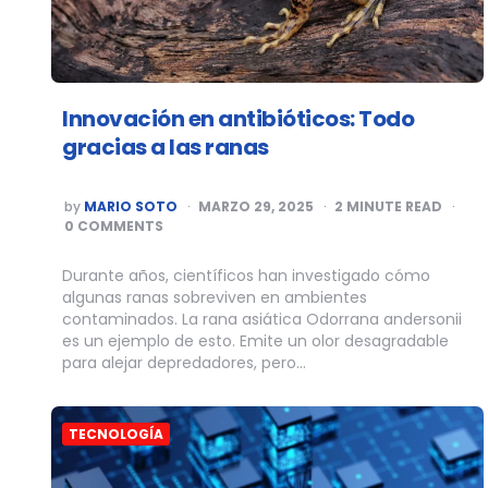
Innovación en antibióticos: Todo
gracias a las ranas
POSTED
by
MARIO SOTO
MARZO 29, 2025
2
MINUTE READ
BY
0 COMMENTS
Durante años, científicos han investigado cómo
algunas ranas sobreviven en ambientes
contaminados. La rana asiática Odorrana andersonii
es un ejemplo de esto. Emite un olor desagradable
para alejar depredadores, pero…
TECNOLOGÍA