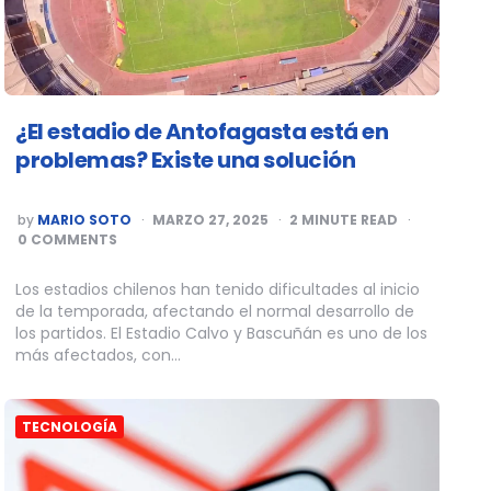
¿El estadio de Antofagasta está en
problemas? Existe una solución
POSTED
by
MARIO SOTO
MARZO 27, 2025
2
MINUTE READ
BY
0 COMMENTS
Los estadios chilenos han tenido dificultades al inicio
de la temporada, afectando el normal desarrollo de
los partidos. El Estadio Calvo y Bascuñán es uno de los
más afectados, con…
TECNOLOGÍA