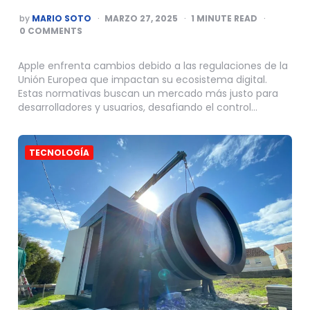
POSTED
by
MARIO SOTO
MARZO 27, 2025
1
MINUTE READ
BY
0 COMMENTS
Apple enfrenta cambios debido a las regulaciones de la
Unión Europea que impactan su ecosistema digital.
Estas normativas buscan un mercado más justo para
desarrolladores y usuarios, desafiando el control…
TECNOLOGÍA