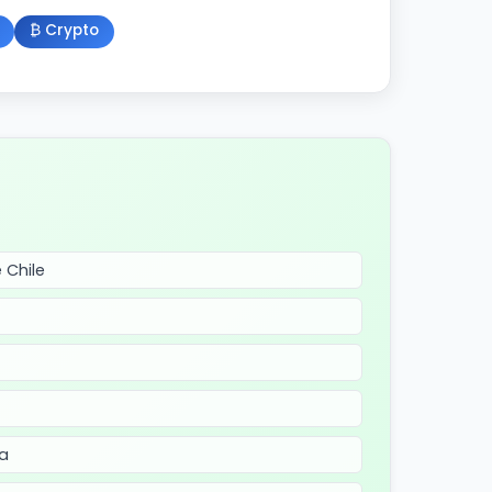
₿ Crypto
 Chile
a