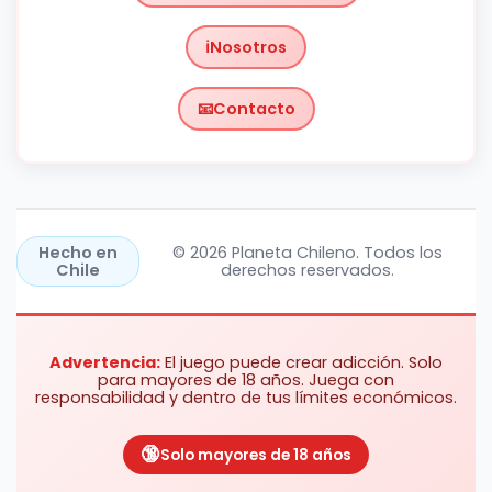
Nosotros
Contacto
Chile
https://planetachileno.cl/
Hecho en
© 2026 Planeta Chileno. Todos los
Chile
derechos reservados.
Advertencia:
El juego puede crear adicción. Solo
para mayores de 18 años. Juega con
responsabilidad y dentro de tus límites económicos.
Solo mayores de 18 años