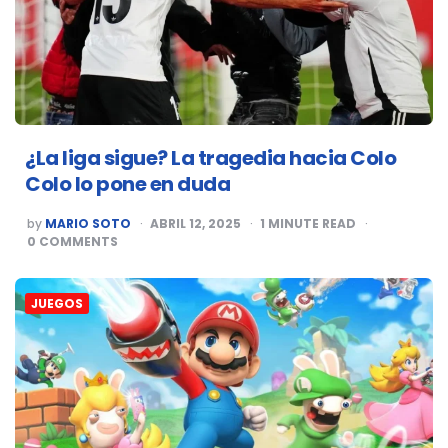
¿La liga sigue? La tragedia hacia Colo
Colo lo pone en duda
POSTED
by
MARIO SOTO
ABRIL 12, 2025
1
MINUTE READ
BY
0
COMMENTS
JUEGOS