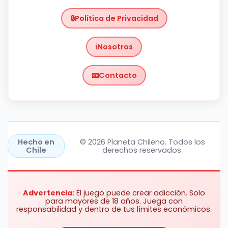
Política de Privacidad
Nosotros
Contacto
Chile
https://planetachileno.cl/
Hecho en
© 2026 Planeta Chileno. Todos los
Chile
derechos reservados.
Advertencia:
El juego puede crear adicción. Solo
para mayores de 18 años. Juega con
responsabilidad y dentro de tus límites económicos.