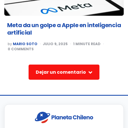
Meta da un golpe a Apple en inteligencia
artificial
POSTED
by
MARIO SOTO
JULIO 9, 2025
1
MINUTE READ
BY
0
COMMENTS
Dejar un comentario