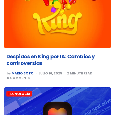
Despidos en King por IA: Cambios y
controversias
POSTED
by
MARIO SOTO
JULIO 16, 2025
2
MINUTE READ
BY
0
COMMENTS
TECNOLOGÍA