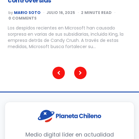
controversias
POSTED
by
MARIO SOTO
JULIO 16, 2025
2
MINUTE READ
BY
0 COMMENTS
Los despidos recientes en Microsoft han causado
sorpresa en varias de sus subsidiarias, incluida King, la
empresa detrás de Candy Crush. A través de estas
medidas, Microsoft busca fortalecer su…
Paginación
de
entradas
Medio digital líder en actualidad