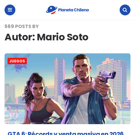
Planeta
Chileno
Menu
Search
569 POSTS BY
Autor:
Mario Soto
JUEGOS
GTA 6: Récords y venta masiva en 2026