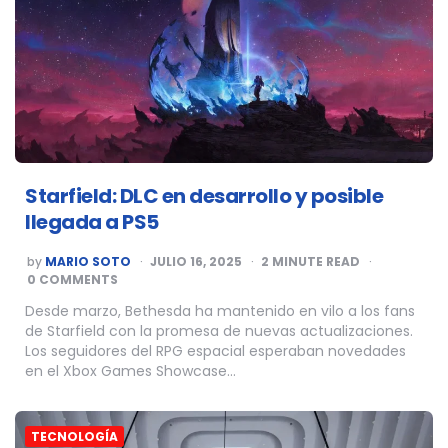
Starfield: DLC en desarrollo y posible
llegada a PS5
POSTED
by
MARIO SOTO
JULIO 16, 2025
2
MINUTE READ
BY
0 COMMENTS
Desde marzo, Bethesda ha mantenido en vilo a los fans
de Starfield con la promesa de nuevas actualizaciones.
Los seguidores del RPG espacial esperaban novedades
en el Xbox Games Showcase…
TECNOLOGÍA