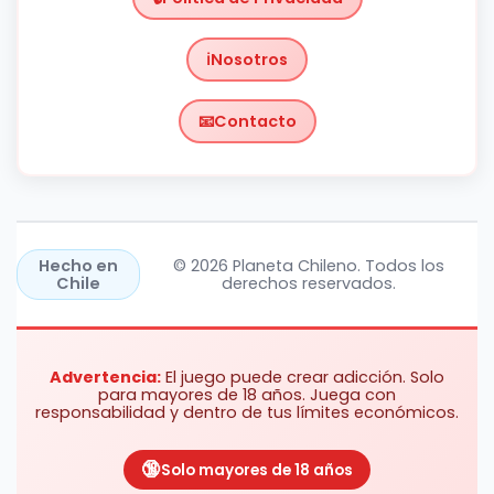
Nosotros
Contacto
Chile
https://planetachileno.cl/
Hecho en
© 2026 Planeta Chileno. Todos los
Chile
derechos reservados.
Advertencia:
El juego puede crear adicción. Solo
para mayores de 18 años. Juega con
responsabilidad y dentro de tus límites económicos.
Solo mayores de 18 años