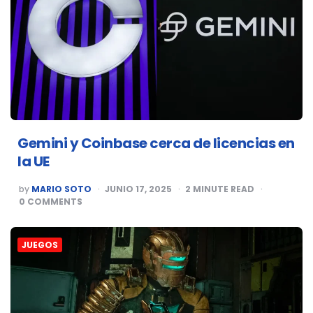
Gemini y Coinbase cerca de licencias en
la UE
POSTED
by
MARIO SOTO
JUNIO 17, 2025
2
MINUTE READ
BY
0
COMMENTS
JUEGOS