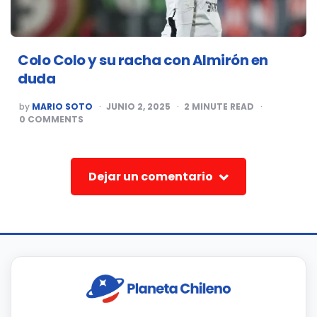
Colo Colo y su racha con Almirón en
duda
POSTED
by
MARIO SOTO
JUNIO 2, 2025
2
MINUTE READ
BY
0
COMMENTS
Dejar un comentario