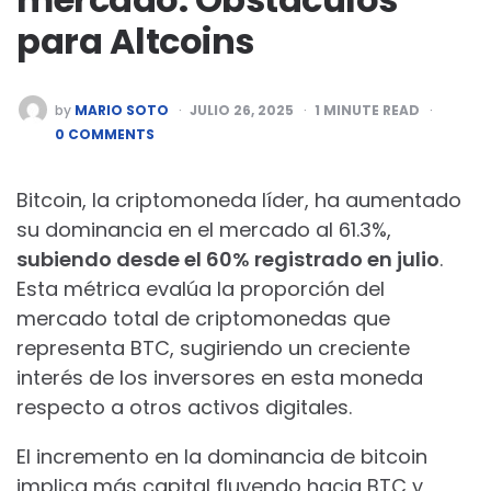
para Altcoins
POSTED
by
MARIO SOTO
JULIO 26, 2025
1
MINUTE READ
BY
0 COMMENTS
Bitcoin, la criptomoneda líder, ha aumentado
su dominancia en el mercado al 61.3%,
subiendo desde el 60% registrado en julio
.
Esta métrica evalúa la proporción del
mercado total de criptomonedas que
representa BTC, sugiriendo un creciente
interés de los inversores en esta moneda
respecto a otros activos digitales.
El incremento en la dominancia de bitcoin
implica más capital fluyendo hacia BTC y