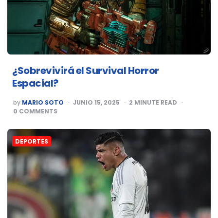
¿Sobrevivirá el Survival Horror
Espacial?
POSTED
by
MARIO SOTO
JUNIO 15, 2025
2
MINUTE READ
BY
0
COMMENTS
DEPORTES