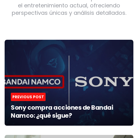
el entretenimiento actual, ofreciendo
perspectivas únicas y análisis detallados.
Post
navigation
PREVIOUS POST
Sony compra acciones de Bandai
Namco: ¿qué sigue?