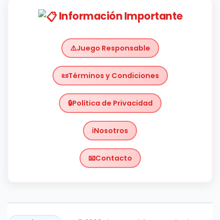
Información Importante
Juego Responsable
Términos y Condiciones
Política de Privacidad
Nosotros
Contacto
Chile
https://planetachileno.cl/