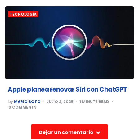
TECNOLOGÍA
Apple planea renovar Siri con ChatGPT
POSTED
by
MARIO SOTO
JULIO 2, 2025
1
MINUTE READ
BY
0
COMMENTS
Dejar un comentario