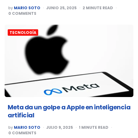
POSTED
by
MARIO SOTO
JUNIO 25, 2025
2
MINUTE READ
BY
0
COMMENTS
TECNOLOGÍA
Meta da un golpe a Apple en inteligencia
artificial
POSTED
by
MARIO SOTO
JULIO 9, 2025
1
MINUTE READ
BY
0
COMMENTS