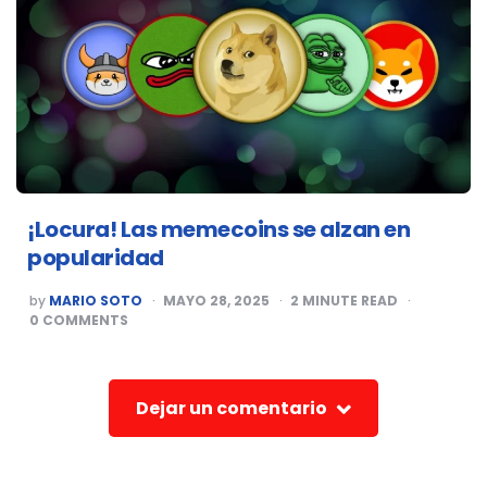
¡Locura! Las memecoins se alzan en
popularidad
POSTED
by
MARIO SOTO
MAYO 28, 2025
2
MINUTE READ
BY
0
COMMENTS
Dejar un comentario