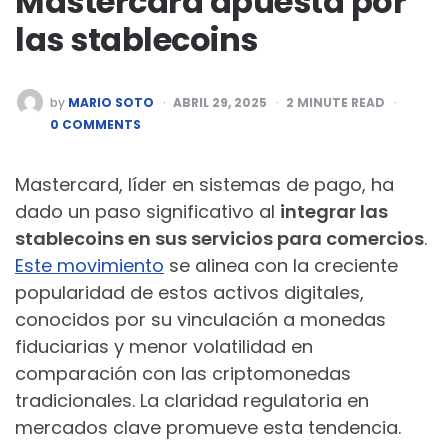
Mastercard apuesta por
las stablecoins
POSTED
by
MARIO SOTO
ABRIL 29, 2025
2
MINUTE READ
BY
0 COMMENTS
Mastercard, líder en sistemas de pago, ha
dado un paso significativo al
integrar las
stablecoins en sus servicios para comercios
.
Este movimiento
se alinea con la creciente
popularidad de estos activos digitales,
conocidos por su vinculación a monedas
fiduciarias y menor volatilidad en
comparación con las criptomonedas
tradicionales. La claridad regulatoria en
mercados clave promueve esta tendencia.