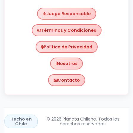
Juego Responsable
Términos y Condiciones
Política de Privacidad
Nosotros
Contacto
Chile
https://planetachileno.cl/
Hecho en
© 2026 Planeta Chileno. Todos los
Chile
derechos reservados.