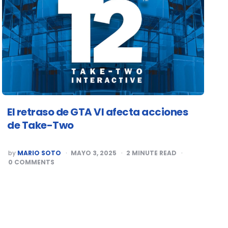
El retraso de GTA VI afecta acciones
de Take-Two
POSTED
by
MARIO SOTO
MAYO 3, 2025
2
MINUTE READ
BY
0
COMMENTS