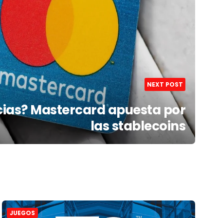
NEXT POST
cias? Mastercard apuesta por
las stablecoins
JUEGOS