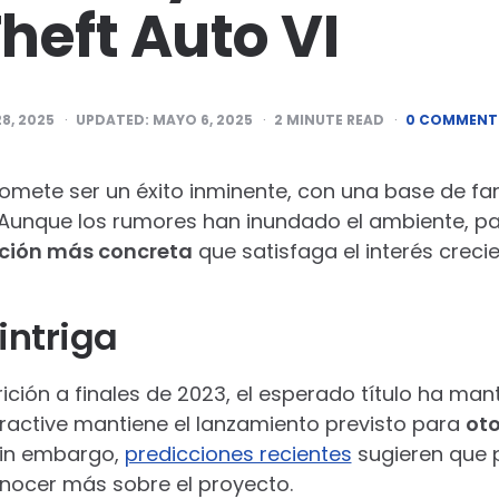
heft Auto VI
28, 2025
UPDATED:
MAYO 6, 2025
2
MINUTE READ
0 COMMENT
romete ser un éxito inminente, con una base de fa
 Aunque los rumores han inundado el ambiente, p
ción más concreta
que satisfaga el interés creci
intriga
ción a finales de 2023, el esperado título ha mante
active mantiene el lanzamiento previsto para
ot
 Sin embargo,
predicciones recientes
sugieren que 
ocer más sobre el proyecto.