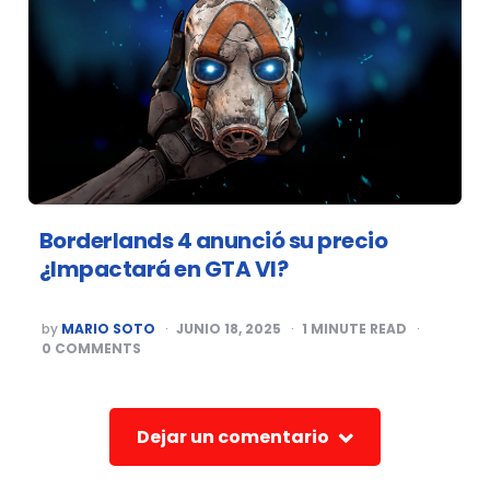
Borderlands 4 anunció su precio
¿Impactará en GTA VI?
POSTED
by
MARIO SOTO
JUNIO 18, 2025
1
MINUTE READ
BY
0
COMMENTS
Dejar un comentario