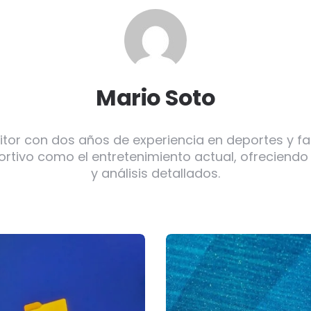
Mario Soto
itor con dos años de experiencia en deportes y f
ortivo como el entretenimiento actual, ofreciendo
y análisis detallados.