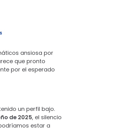
S
náticos ansiosa por
arece que pronto
ente por el esperado
nido un perfil bajo.
oño de 2025
, el silencio
podríamos estar a