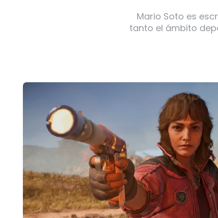
Mario Soto es escr
tanto el ámbito dep
Post
navigation