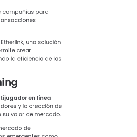
sas compañías para
transacciones
Etherlink, una solución
ermite crear
o la eficiencia de las
ming
tijugador en línea
dores y la creación de
o su valor de mercado.
l mercado de
ctos emergentes como