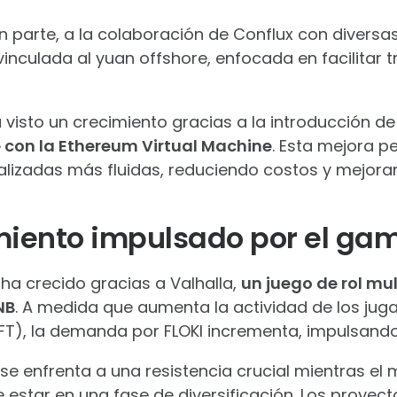
en parte, a la colaboración de Conflux con diver
vinculada al yuan offshore, enfocada en facilitar 
 visto un crecimiento gracias a la introducción de 
 con la Ethereum Virtual Machine
. Esta mejora p
lizadas más fluidas, reduciendo costos y mejorand
miento impulsado por el ga
I ha crecido gracias a Valhalla,
un juego de rol mul
NB
. A medida que aumenta la actividad de los juga
NFT), la demanda por FLOKI incrementa, impulsand
r se enfrenta a una resistencia crucial mientras e
estar en una fase de diversificación. Los proye