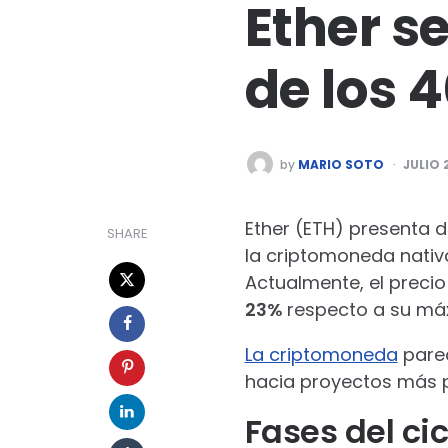
Ether se
de los 
POSTED
by
MARIO SOTO
JULIO 
BY
Ether (ETH) presenta di
SHARE
la criptomoneda nativ
Actualmente, el precio
23%
respecto a su máx
La criptomoneda
parec
hacia proyectos más p
Fases del ci