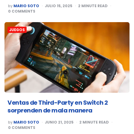
POSTED
by
MARIO SOTO
JULIO 15, 2025
2
MINUTE READ
BY
0
COMMENTS
JUEGOS
Ventas de Third-Party en Switch 2
sorprenden de mala manera
POSTED
by
MARIO SOTO
JUNIO 21, 2025
2
MINUTE READ
BY
0
COMMENTS