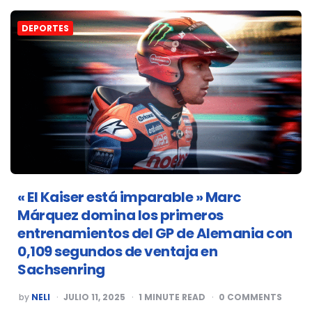
DEPORTES
« El Kaiser está imparable » Marc
Márquez domina los primeros
entrenamientos del GP de Alemania con
0,109 segundos de ventaja en
Sachsenring
POSTED
by
NELI
JULIO 11, 2025
1
MINUTE READ
0
COMMENTS
BY